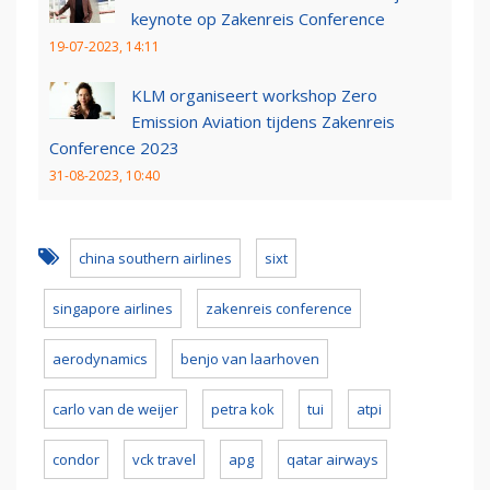
keynote op Zakenreis Conference
19-07-2023, 14:11
KLM organiseert workshop Zero
Emission Aviation tijdens Zakenreis
Conference 2023
31-08-2023, 10:40
china southern airlines
sixt
singapore airlines
zakenreis conference
aerodynamics
benjo van laarhoven
carlo van de weijer
petra kok
tui
atpi
condor
vck travel
apg
qatar airways