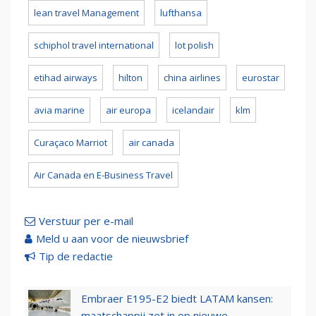
lean travel Management
lufthansa
schiphol travel international
lot polish
etihad airways
hilton
china airlines
eurostar
avia marine
air europa
icelandair
klm
Curaçaco Marriot
air canada
Air Canada en E-Business Travel
Verstuur per e-mail
Meld u aan voor de nieuwsbrief
Tip de redactie
Embraer E195-E2 biedt LATAM kansen:
maatschappij zet in op nieuwe