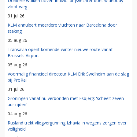
Donkere wolken boven IndiGo: prijsvechter doet widebody-
vloot weg
31 jul 26
KLM annuleert meerdere vluchten naar Barcelona door
staking
05 aug 26
Transavia opent komende winter nieuwe route vanaf
Brussels Airport
05 aug 26
Voormalig financieel directeur KLM Erik Swelheim aan de slag
bij ProRail
31 jul 26
Groningen vanaf nu verbonden met Esbjerg: 'scheelt zeven
uur rijden'
04 aug 26
Rusland trekt vliegvergunning Izhavia in wegens zorgen over
veiligheid