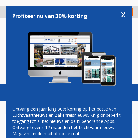
Overslaan
en
x
Digitaal Magazine
Registreer
Check in
naar
Profiteer nu van 30% korting
de
inhoud
gaan
Magazine
Podcasts
Vacatures
Toggl
naviga
Ontvang een jaar lang 30% korting op het beste van
Luchtvaartnieuws en Zakenreisnieuws. Krijg onbeperkt
toegang tot al het nieuws en de bijbehorende Apps.
AIR CANADA BEVESTIGD ALS
Ontvang tevens 12 maanden het Luchtvaartnieuws
DEELNEMER ZAKENREIS
Magazine in de mail of op de mat.