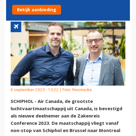
CONFERENCE 2023
Bekijk aanbieding
6 september 2023 - 13:22 | Foto: Reismedia
SCHIPHOL - Air Canada, de grootste
luchtvaartmaatschappij uit Canada, is bevestigd
als nieuwe deelnemer aan de Zakenreis
Conference 2023. De maatschappij vliegt vanaf
non-stop van Schiphol en Brussel naar Montreal