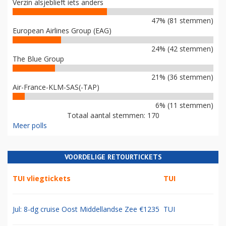
Verzin alsjeblieft iets anders
47% (81 stemmen)
European Airlines Group (EAG)
24% (42 stemmen)
The Blue Group
21% (36 stemmen)
Air-France-KLM-SAS(-TAP)
6% (11 stemmen)
Totaal aantal stemmen: 170
Meer polls
VOORDELIGE RETOURTICKETS
TUI vliegtickets
TUI
Jul: 8-dg cruise Oost Middellandse Zee €1235
TUI