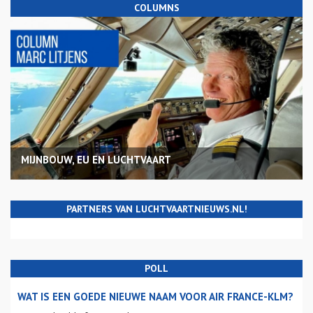
COLUMNS
MIJNBOUW, EU EN LUCHTVAART
PARTNERS VAN LUCHTVAARTNIEUWS.NL!
POLL
WAT IS EEN GOEDE NIEUWE NAAM VOOR AIR FRANCE-KLM?