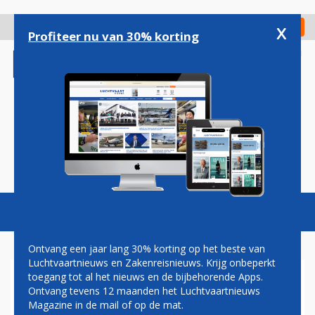
Overslaan
en
x
Digitaal Magazine
Registreer
Check in
naar
Profiteer nu van 30% korting
de
inhoud
gaan
Magazine
Podcasts
Vacatures
Toggl
naviga
Ontvang een jaar lang 30% korting op het beste van
Luchtvaartnieuws en Zakenreisnieuws. Krijg onbeperkt
toegang tot al het nieuws en de bijbehorende Apps.
AIR CANADA EN E-BUSINESS
Ontvang tevens 12 maanden het Luchtvaartnieuws
TRAVEL
Magazine in de mail of op de mat.