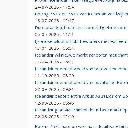
Piloten Icelandair raken vliegbrevet kwijt na b
24-07-2026 - 11:54
Boeing 757’s en 767’s van Icelandair verdwijnen
15-07-2026 - 13:47
Dure brandstof betekent voortijdig einde voor 
05-05-2026 - 11:11
IJslandse piloot schokt bewoners met extreem 
13-04-2026 - 05:04
Icelandair wil nieuwe markt aanboren met chart
01-04-2026 - 16:07
Icelandair neemt afscheid van betoverend moo
11-10-2025 - 08:29
Icelandair neemt afscheid van opvallende Boei
22-09-2025 - 09:21
Icelandair bestelt extra Airbus A321LR's om B
12-09-2025 - 08:46
Icelandair gaat via Schiphol de Indiase markt op
02-06-2025 - 13:19
Boeing 767's hard op weg naar de uitgang bij I