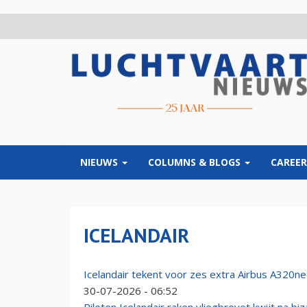
Overslaan
en
naar
de
inhoud
gaan
NIEUWS
COLUMNS & BLOGS
CAREER
ICELANDAIR
Icelandair tekent voor zes extra Airbus A320ne
30-07-2026 - 06:52