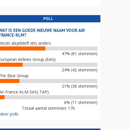
POLL
WAT IS EEN GOEDE NIEUWE NAAM VOOR AIR
FRANCE-KLM?
Verzin alsjeblieft iets anders
47% (81 stemmen)
European Airlines Group (EAG)
24% (42 stemmen)
The Blue Group
21% (36 stemmen)
Air-France-KLM-SAS(-TAP)
6% (11 stemmen)
Totaal aantal stemmen: 170
Meer polls