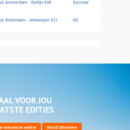
Jul: Amsterdam - Berlijn €38
Eurostar
Jul: Rotterdam - Antwerpen €21
NS
AAL VOOR JOU
ATSTE EDITIES
e nieuwste editie
Word abonnee