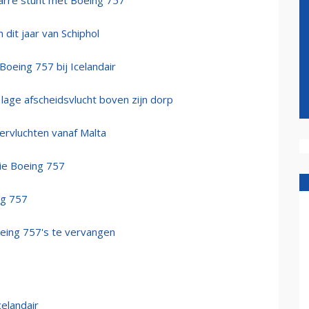
izarre stunt met Boeing 757
 dit jaar van Schiphol
Boeing 757 bij Icelandair
lage afscheidsvlucht boven zijn dorp
ervluchten vanaf Malta
ie Boeing 757
ng 757
oeing 757's te vervangen
celandair