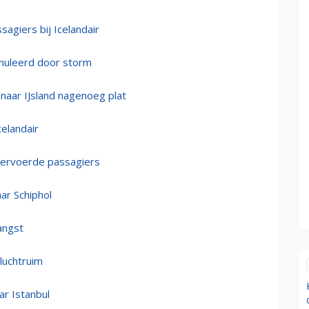
agiers bij Icelandair
nnuleerd door storm
 naar IJsland nagenoeg plat
elandair
n vervoerde passagiers
ar Schiphol
angst
luchtruim
ar Istanbul