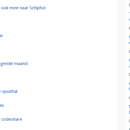
r ook mee naar Schiphol
ir
volgende maand
 spuithal
fax
r codeshare