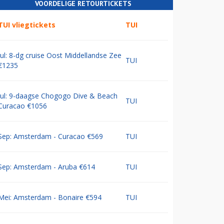
VOORDELIGE RETOURTICKETS
TUI vliegtickets
TUI
Jul: 8-dg cruise Oost Middellandse Zee
TUI
€1235
Jul: 9-daagse Chogogo Dive & Beach
TUI
Curacao €1056
Sep: Amsterdam - Curacao €569
TUI
Sep: Amsterdam - Aruba €614
TUI
Mei: Amsterdam - Bonaire €594
TUI