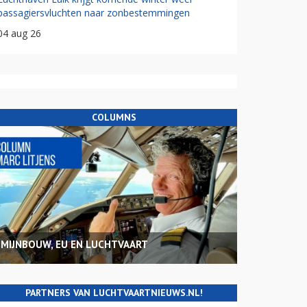
passagiersvluchten naar zonbestemmingen
04 aug 26
COLUMNS
MIJNBOUW, EU EN LUCHTVAART
PARTNERS VAN LUCHTVAARTNIEUWS.NL!