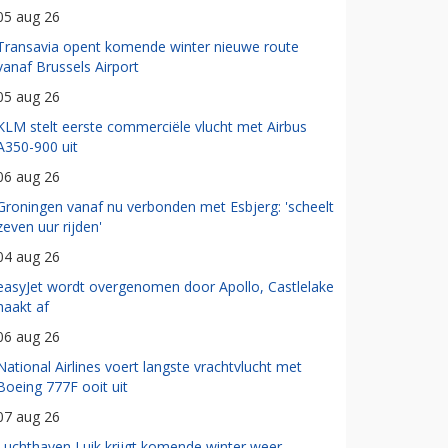
05 aug 26
Transavia opent komende winter nieuwe route
vanaf Brussels Airport
05 aug 26
KLM stelt eerste commerciële vlucht met Airbus
A350-900 uit
06 aug 26
Groningen vanaf nu verbonden met Esbjerg: 'scheelt
zeven uur rijden'
04 aug 26
easyJet wordt overgenomen door Apollo, Castlelake
haakt af
06 aug 26
National Airlines voert langste vrachtvlucht met
Boeing 777F ooit uit
07 aug 26
Luchthaven Luik krijgt komende winter weer