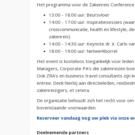
Het programma voor de Zakenreis Conference i
13:00 - 18:00 uur: Beursvloer
14:00 - 17:00 uur: Inspiratiesessies (w
crisiscommunicatie, health en lifestyle, d
zakenreis)
14:00 - 14:30 uur: Keynote dr. ir. Carlo 
18:00 - 19:00 uur: Netwerkborrel
H et event is kosteloos toegankelijk voor leden
Managers, Corporate PA's die zakenreizen boek
Ook ZRA's en business travel consultants zijn
entree. Denk hierbij aan directieleden, reisbed
zakenreizigers, et cetera.
De organisatie behoudt zich het recht voor om
bovenstaande voorwaarden.
Reserveer vandaag nog uw plek via onze w
Deelnemende partners