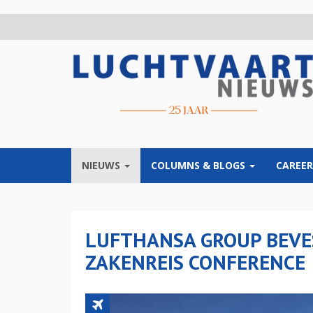
Overslaan
en
naar
de
inhoud
gaan
NIEUWS
COLUMNS & BLOGS
CAREER
LUFTHANSA GROUP BEVE
ZAKENREIS CONFERENCE