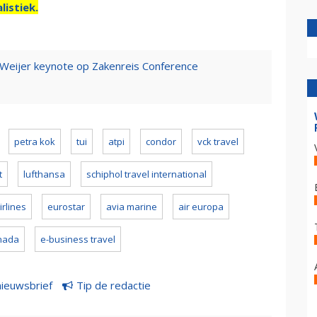
listiek.
Weijer keynote op Zakenreis Conference
petra kok
tui
atpi
condor
vck travel
t
lufthansa
schiphol travel international
irlines
eurostar
avia marine
air europa
anada
e-business travel
nieuwsbrief
Tip de redactie