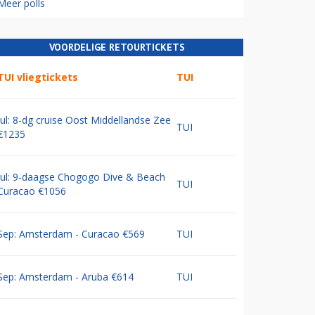
Meer polls
VOORDELIGE RETOURTICKETS
TUI vliegtickets
TUI
Jul: 8-dg cruise Oost Middellandse Zee
TUI
€1235
Jul: 9-daagse Chogogo Dive & Beach
TUI
Curacao €1056
Sep: Amsterdam - Curacao €569
TUI
Sep: Amsterdam - Aruba €614
TUI