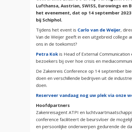
Lufthansa, Austrian, SWISS, Eurowings en B
het evenement, dat op 14 september 2023 
bij Schiphol.
Tijdens het event is
Carlo van de Weijer
, dir
Van de Weijer geeft in een uitgebreid college
ons in de toekomst?
Petra Kok
is Head of External Communication 
bezoekers bij over hoe crisis en mediacommunic
De Zakenreis Conference op 14 september biedt
doen en verschillende bedrijven uit de industr
doen.
Reserveer vandaag nog uw plek via onze w
Hoofdpartners
Zakenreisagent ATPI en luchtvaartmaatschappij
conference faciliteert de beursvloer de mogeli
en persoonlijke onderwerpen gedurende de dag