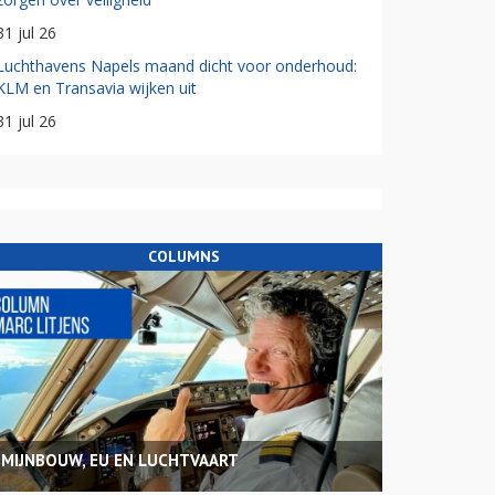
31 jul 26
Luchthavens Napels maand dicht voor onderhoud:
KLM en Transavia wijken uit
31 jul 26
COLUMNS
MIJNBOUW, EU EN LUCHTVAART