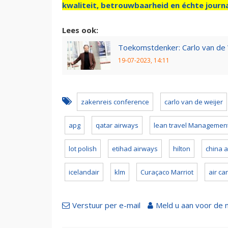
kwaliteit, betrouwbaarheid en échte journa
Lees ook:
Toekomstdenker: Carlo van de 
19-07-2023, 14:11
zakenreis conference
carlo van de weijer
apg
qatar airways
lean travel Managemen
lot polish
etihad airways
hilton
china a
icelandair
klm
Curaçaco Marriot
air c
Verstuur per e-mail
Meld u aan voor de 