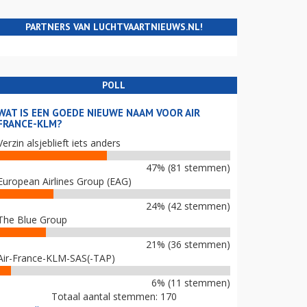
PARTNERS VAN LUCHTVAARTNIEUWS.NL!
POLL
WAT IS EEN GOEDE NIEUWE NAAM VOOR AIR
FRANCE-KLM?
Verzin alsjeblieft iets anders
47% (81 stemmen)
European Airlines Group (EAG)
24% (42 stemmen)
The Blue Group
21% (36 stemmen)
Air-France-KLM-SAS(-TAP)
6% (11 stemmen)
Totaal aantal stemmen: 170