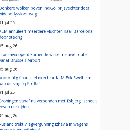
Donkere wolken boven IndiGo: prijsvechter doet
widebody-vloot weg
31 jul 26
KLM annuleert meerdere vluchten naar Barcelona
door staking
05 aug 26
Transavia opent komende winter nieuwe route
vanaf Brussels Airport
05 aug 26
Voormalig financieel directeur KLM Erik Swelheim
aan de slag bij ProRail
31 jul 26
Groningen vanaf nu verbonden met Esbjerg: 'scheelt
zeven uur rijden'
04 aug 26
Rusland trekt vliegvergunning Izhavia in wegens
zorgen over veiligheid