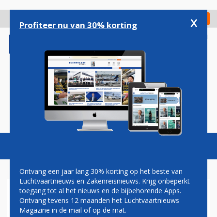
Overslaan
en
x
Digitaal Magazine
Registreer
Check in
naar
Profiteer nu van 30% korting
de
inhoud
gaan
Magazine
Podcasts
Vacatures
Toggl
naviga
Ontvang een jaar lang 30% korting op het beste van
Luchtvaartnieuws en Zakenreisnieuws. Krijg onbeperkt
toegang tot al het nieuws en de bijbehorende Apps.
AVIA MARINE
Ontvang tevens 12 maanden het Luchtvaartnieuws
Magazine in de mail of op de mat.