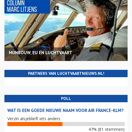
MIJNBOUW, EU EN LUCHTVAART
PARTNERS VAN LUCHTVAARTNIEUWS.NL!
POLL
WAT IS EEN GOEDE NIEUWE NAAM VOOR AIR FRANCE-KLM?
Verzin alsjeblieft iets anders
47% (81 stemmen)