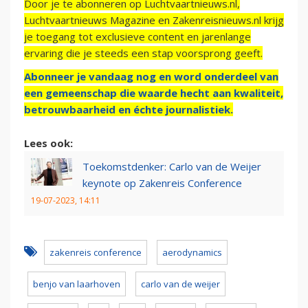
Door je te abonneren op Luchtvaartnieuws.nl,
Luchtvaartnieuws Magazine en Zakenreisnieuws.nl krijg
je toegang tot exclusieve content en jarenlange
ervaring die je steeds een stap voorsprong geeft.
Abonneer je vandaag nog en word onderdeel van
een gemeenschap die waarde hecht aan kwaliteit,
betrouwbaarheid en échte journalistiek.
Lees ook:
Toekomstdenker: Carlo van de Weijer
keynote op Zakenreis Conference
19-07-2023, 14:11
zakenreis conference
aerodynamics
benjo van laarhoven
carlo van de weijer