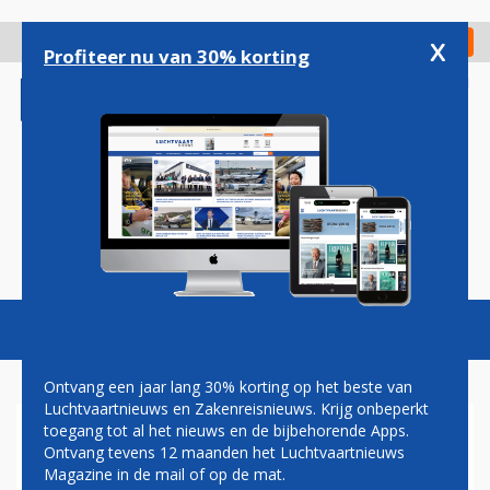
Overslaan
en
x
Digitaal Magazine
Registreer
Check in
naar
Profiteer nu van 30% korting
de
inhoud
gaan
Magazine
Podcasts
Vacatures
Toggl
naviga
Ontvang een jaar lang 30% korting op het beste van
Luchtvaartnieuws en Zakenreisnieuws. Krijg onbeperkt
toegang tot al het nieuws en de bijbehorende Apps.
AERODYNAMICS BEVESTIGD
Ontvang tevens 12 maanden het Luchtvaartnieuws
ALS DEELNEMER ZAKENREIS
Magazine in de mail of op de mat.