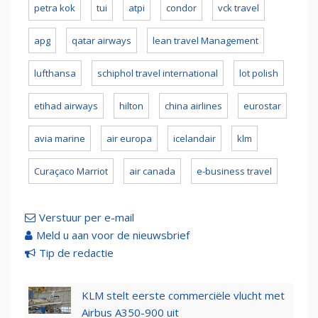
petra kok
tui
atpi
condor
vck travel
apg
qatar airways
lean travel Management
lufthansa
schiphol travel international
lot polish
etihad airways
hilton
china airlines
eurostar
avia marine
air europa
icelandair
klm
Curaçaco Marriot
air canada
e-business travel
Verstuur per e-mail
Meld u aan voor de nieuwsbrief
Tip de redactie
KLM stelt eerste commerciële vlucht met
Airbus A350-900 uit