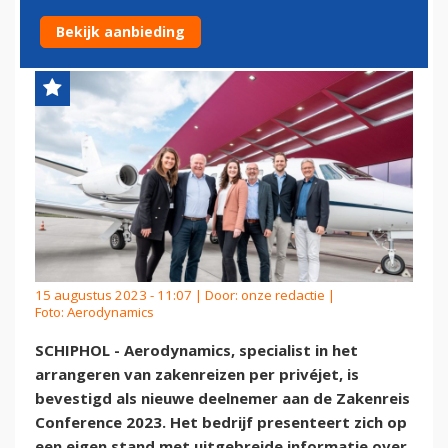
CONFERENCE
Bekijk aanbieding
15 augustus 2023 - 11:07 | Door:
onze redactie
|
Foto: Aerodynamics
SCHIPHOL - Aerodynamics, specialist in het
arrangeren van zakenreizen per privéjet, is
bevestigd als nieuwe deelnemer aan de Zakenreis
Conference 2023. Het bedrijf presenteert zich op
een eigen stand met uitgebreide informatie over