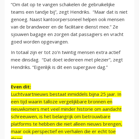
“Om dat op te vangen schakelen de gebruikelijke
teams een tandje bij”, zegt Hendriks. “Maar dat is niet
genoeg. Naast kantoorpersoneel helpen ook mensen
van de brandweer en de facilitaire dienst mee.” Ze
sjouwen bagage en zorgen dat passagiers en vracht
goed worden opgevangen.
In totaal zijn er tot zo’n twintig mensen extra actief
mee dinsdag. “Dat doet iedereen met plezier”, zegt
Hendriks. “Eigenlijk is dit een supergave dag.”
Even dit:
Luchtvaartnieuws bestaat inmiddels bijna 25 jaar. In
een tijd waarin talloze vergelijkbare bronnen en
nieuwkomers met veel minder historie om aandacht
schreeuwen, is het belangrijk om betrouwbare
platforms te hebben die niet alleen nieuws brengen,
maar ook perspectief en verhalen die er echt toe
doen.