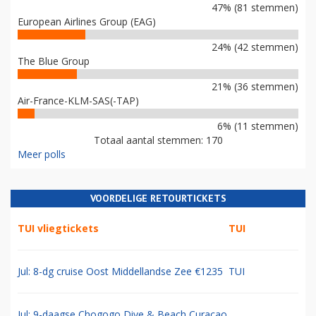
47% (81 stemmen)
European Airlines Group (EAG)
24% (42 stemmen)
The Blue Group
21% (36 stemmen)
Air-France-KLM-SAS(-TAP)
6% (11 stemmen)
Totaal aantal stemmen: 170
Meer polls
VOORDELIGE RETOURTICKETS
TUI vliegtickets
TUI
Jul: 8-dg cruise Oost Middellandse Zee €1235
TUI
Jul: 9-daagse Chogogo Dive & Beach Curacao