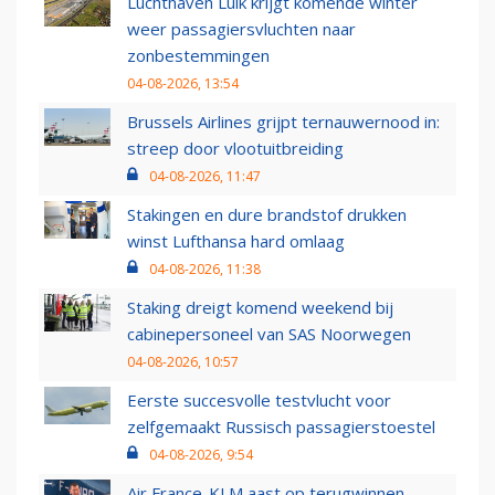
Luchthaven Luik krijgt komende winter
weer passagiersvluchten naar
zonbestemmingen
04-08-2026, 13:54
Brussels Airlines grijpt ternauwernood in:
streep door vlootuitbreiding
04-08-2026, 11:47
Stakingen en dure brandstof drukken
winst Lufthansa hard omlaag
04-08-2026, 11:38
Staking dreigt komend weekend bij
cabinepersoneel van SAS Noorwegen
04-08-2026, 10:57
Eerste succesvolle testvlucht voor
zelfgemaakt Russisch passagierstoestel
04-08-2026, 9:54
Air France-KLM aast op terugwinnen