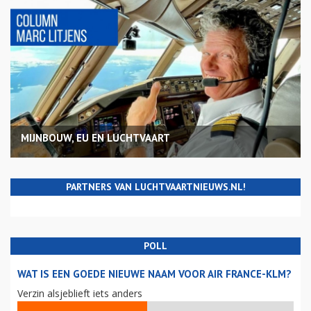
MIJNBOUW, EU EN LUCHTVAART
PARTNERS VAN LUCHTVAARTNIEUWS.NL!
POLL
WAT IS EEN GOEDE NIEUWE NAAM VOOR AIR FRANCE-KLM?
Verzin alsjeblieft iets anders