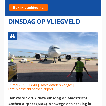
AIRPORT MOET BIJSPRINGEN
Bekijk aanbieding
VANWEGE EXTRA DRUKKE
DINSDAG OP VLIEGVELD
11 mei 2026 - 14:40 | Door:
Maarten Veeger
|
Foto: Maastricht Aachen Airport
Het wordt druk deze dinsdag op Maastricht
Aachen Airport (MAA). Vanwege een staking in