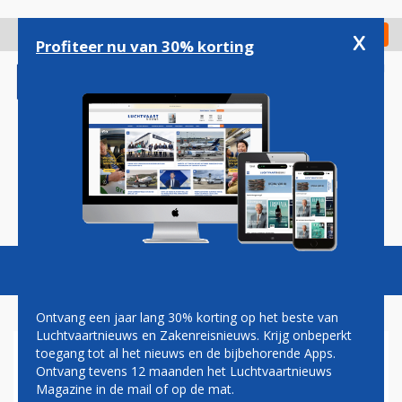
Overslaan
en
x
Digitaal Magazine
Registreer
Check in
naar
Profiteer nu van 30% korting
de
inhoud
gaan
Magazine
Podcasts
Vacatures
Toggl
naviga
Ontvang een jaar lang 30% korting op het beste van
Luchtvaartnieuws en Zakenreisnieuws. Krijg onbeperkt
toegang tot al het nieuws en de bijbehorende Apps.
KANTOORPERSONEEL
Ontvang tevens 12 maanden het Luchtvaartnieuws
MAASTRICHT AACHEN
Magazine in de mail of op de mat.