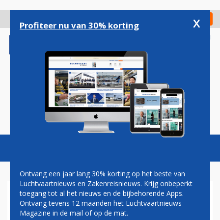
Overslaan
en
x
Digitaal Magazine
Registreer
Check in
naar
Profiteer nu van 30% korting
de
inhoud
gaan
Magazine
Podcasts
Vacatures
Toggl
naviga
Ontvang een jaar lang 30% korting op het beste van
Luchtvaartnieuws en Zakenreisnieuws. Krijg onbeperkt
toegang tot al het nieuws en de bijbehorende Apps.
ZAKENREIS CONFERENCE
Ontvang tevens 12 maanden het Luchtvaartnieuws
Magazine in de mail of op de mat.