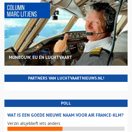
MIJNBOUW, EU EN LUCHTVAART
PARTNERS VAN LUCHTVAARTNIEUWS.NL!
POLL
WAT IS EEN GOEDE NIEUWE NAAM VOOR AIR FRANCE-KLM?
Verzin alsjeblieft iets anders