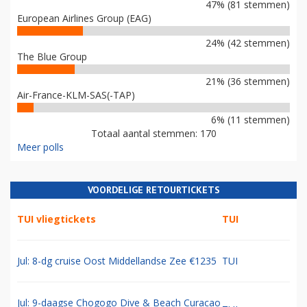
47% (81 stemmen)
European Airlines Group (EAG)
24% (42 stemmen)
The Blue Group
21% (36 stemmen)
Air-France-KLM-SAS(-TAP)
6% (11 stemmen)
Totaal aantal stemmen: 170
Meer polls
VOORDELIGE RETOURTICKETS
TUI vliegtickets
TUI
Jul: 8-dg cruise Oost Middellandse Zee €1235
TUI
Jul: 9-daagse Chogogo Dive & Beach Curacao