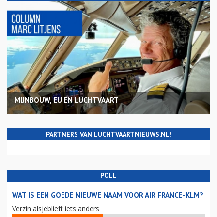
MIJNBOUW, EU EN LUCHTVAART
PARTNERS VAN LUCHTVAARTNIEUWS.NL!
POLL
WAT IS EEN GOEDE NIEUWE NAAM VOOR AIR FRANCE-KLM?
Verzin alsjeblieft iets anders