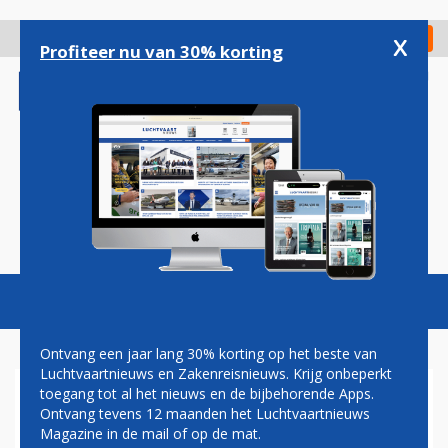
Overslaan
en
x
Digitaal Magazine
Registreer
Check in
naar
Profiteer nu van 30% korting
de
inhoud
gaan
Magazine
Podcasts
Vacatures
Toggl
naviga
Ontvang een jaar lang 30% korting op het beste van
Luchtvaartnieuws en Zakenreisnieuws. Krijg onbeperkt
toegang tot al het nieuws en de bijbehorende Apps.
AERODYNAMICS
Ontvang tevens 12 maanden het Luchtvaartnieuws
Magazine in de mail of op de mat.