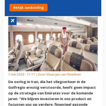
GOLFREGIO
Bekijk aanbieding
7 mei 2026 - 11:17 | Door:
Klaas-Jan van Woerkom
De oorlog in Iran, die het vliegverkeer in de
Golfregio ernstig verstoorde, heeft geen impact
op de strategie van Emirates voor de komende
jaren. “We blijven investeren in ons product en
focussen ons op verdere, financieel gezonde