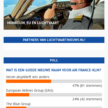
MIJNBOUW, EU EN LUCHTVAART
PARTNERS VAN LUCHTVAARTNIEUWS.NL!
POLL
WAT IS EEN GOEDE NIEUWE NAAM VOOR AIR FRANCE-KLM?
Verzin alsjeblieft iets anders
47% (81 stemmen)
European Airlines Group (EAG)
24% (42 stemmen)
The Blue Group