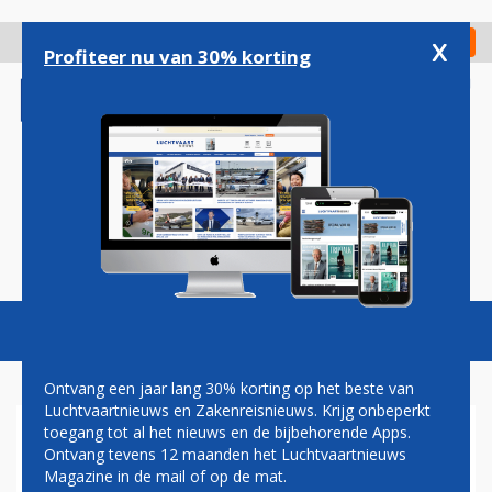
Overslaan
en
x
Digitaal Magazine
Registreer
Check in
naar
Profiteer nu van 30% korting
de
inhoud
gaan
Magazine
Podcasts
Vacatures
Toggl
naviga
Ontvang een jaar lang 30% korting op het beste van
Luchtvaartnieuws en Zakenreisnieuws. Krijg onbeperkt
toegang tot al het nieuws en de bijbehorende Apps.
EMIRATES WIJKT NIET AF VAN
Ontvang tevens 12 maanden het Luchtvaartnieuws
KOERS DOOR CRISIS IN
Magazine in de mail of op de mat.