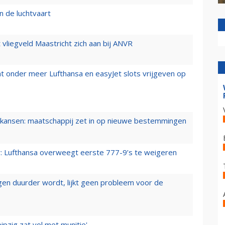
n de luchtvaart
t vliegveld Maastricht zich aan bij ANVR
t onder meer Lufthansa en easyJet slots vrijgeven op
ansen: maatschappij zet in op nieuwe bestemmingen
er: Lufthansa overweegt eerste 777-9’s te weigeren
iegen duurder wordt, lijkt geen probleem voor de
ipzig zat vol met munitie'