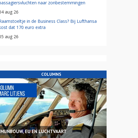
passagiersvluchten naar zonbestemmingen
04 aug 26
Raamstoeltje in de Business Class? Bij Lufthansa
kost dat 170 euro extra
05 aug 26
COLUMNS
MIJNBOUW, EU EN LUCHTVAART