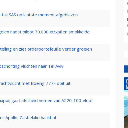
 tak SAS op laatste moment afgeblazen
elen nadat piloot 70.000 xtc-pillen smokkelde
elling en ziet orderportefeuille verder groeien
chorting vluchten naar Tel Aviv
vrachtvlucht met Boeing 777F ooit uit
happij gaat afscheid nemen van A220-100-vloot
 Apollo, Castlelake haakt af