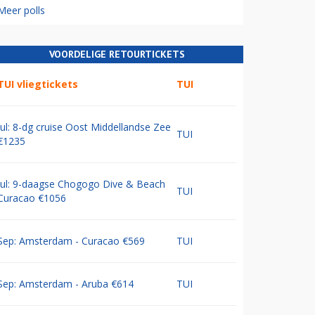
Meer polls
VOORDELIGE RETOURTICKETS
TUI vliegtickets
TUI
Jul: 8-dg cruise Oost Middellandse Zee
TUI
€1235
Jul: 9-daagse Chogogo Dive & Beach
TUI
Curacao €1056
Sep: Amsterdam - Curacao €569
TUI
Sep: Amsterdam - Aruba €614
TUI