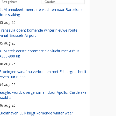
Best gelezen
Crashes
KLM annuleert meerdere vluchten naar Barcelona
door staking
05 aug 26
Transavia opent komende winter nieuwe route
vanaf Brussels Airport
05 aug 26
KLM stelt eerste commerciële vlucht met Airbus
A350-900 uit
06 aug 26
Groningen vanaf nu verbonden met Esbjerg: 'scheelt
zeven uur rijden'
04 aug 26
easyJet wordt overgenomen door Apollo, Castlelake
haakt af
06 aug 26
Luchthaven Luik krijgt komende winter weer