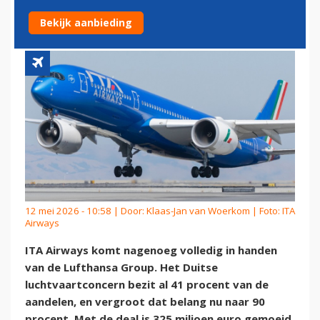
OVER
Bekijk aanbieding
12 mei 2026 - 10:58 | Door:
Klaas-Jan van Woerkom
| Foto: ITA
Airways
ITA Airways komt nagenoeg volledig in handen
van de Lufthansa Group. Het Duitse
luchtvaartconcern bezit al 41 procent van de
aandelen, en vergroot dat belang nu naar 90
procent. Met de deal is 325 miljoen euro gemoeid.