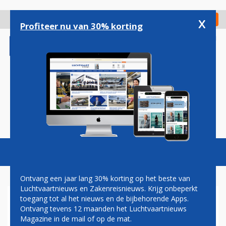
Overslaan
en
x
Digitaal Magazine
Registreer
Check in
naar
Profiteer nu van 30% korting
de
inhoud
gaan
Magazine
Podcasts
Vacatures
Toggl
naviga
Ontvang een jaar lang 30% korting op het beste van
Luchtvaartnieuws en Zakenreisnieuws. Krijg onbeperkt
toegang tot al het nieuws en de bijbehorende Apps.
LUFTHANSA GROUP NEEMT
Ontvang tevens 12 maanden het Luchtvaartnieuws
ITA AIRWAYS DEFINITIEF
Magazine in de mail of op de mat.