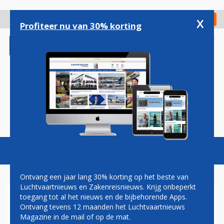
Overslaan
en
x
Digitaal Magazine
Registreer
Check in
naar
Profiteer nu van 30% korting
de
inhoud
gaan
Magazine
Podcasts
Vacatures
Toggl
naviga
Ontvang een jaar lang 30% korting op het beste van
Luchtvaartnieuws en Zakenreisnieuws. Krijg onbeperkt
toegang tot al het nieuws en de bijbehorende Apps.
TRANSAVIA VOEGT EERSTE
Ontvang tevens 12 maanden het Luchtvaartnieuws
'FRANSE' AIRBUS A321NEO
Magazine in de mail of op de mat.