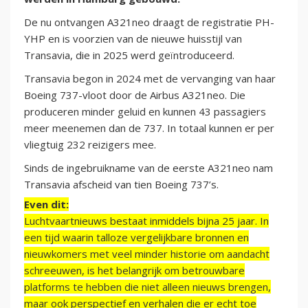
De nu ontvangen A321neo draagt de registratie PH-
YHP en is voorzien van de nieuwe huisstijl van
Transavia, die in 2025 werd geïntroduceerd.
Transavia begon in 2024 met de vervanging van haar
Boeing 737-vloot door de Airbus A321neo. Die
produceren minder geluid en kunnen 43 passagiers
meer meenemen dan de 737. In totaal kunnen er per
vliegtuig 232 reizigers mee.
Sinds de ingebruikname van de eerste A321neo nam
Transavia afscheid van tien Boeing 737’s.
Even dit:
Luchtvaartnieuws bestaat inmiddels bijna 25 jaar. In
een tijd waarin talloze vergelijkbare bronnen en
nieuwkomers met veel minder historie om aandacht
schreeuwen, is het belangrijk om betrouwbare
platforms te hebben die niet alleen nieuws brengen,
maar ook perspectief en verhalen die er echt toe