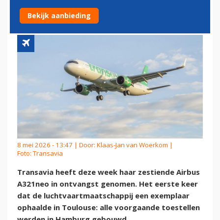
TOE AAN DE VLOOT
Bekijk aanbieding
8 mei 2026 - 13:47 | Door:
Klaas-Jan van Woerkom
|
Foto: Transavia
Transavia heeft deze week haar zestiende Airbus
A321neo in ontvangst genomen. Het eerste keer
dat de luchtvaartmaatschappij een exemplaar
ophaalde in Toulouse: alle voorgaande toestellen
werden in Hamburg gebouwd.