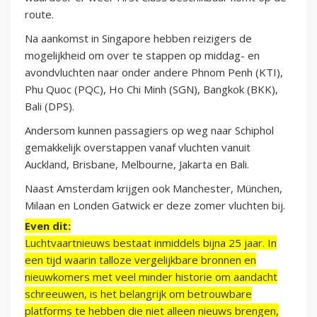
route.
Na aankomst in Singapore hebben reizigers de
mogelijkheid om over te stappen op middag- en
avondvluchten naar onder andere Phnom Penh (KTI),
Phu Quoc (PQC), Ho Chi Minh (SGN), Bangkok (BKK),
Bali (DPS).
Andersom kunnen passagiers op weg naar Schiphol
gemakkelijk overstappen vanaf vluchten vanuit
Auckland, Brisbane, Melbourne, Jakarta en Bali.
Naast Amsterdam krijgen ook Manchester, München,
Milaan en Londen Gatwick er deze zomer vluchten bij.
Even dit:
Luchtvaartnieuws bestaat inmiddels bijna 25 jaar. In
een tijd waarin talloze vergelijkbare bronnen en
nieuwkomers met veel minder historie om aandacht
schreeuwen, is het belangrijk om betrouwbare
platforms te hebben die niet alleen nieuws brengen,