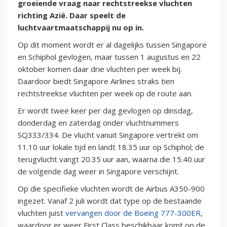
groeiende vraag naar rechtstreekse vluchten
richting Azië. Daar speelt de
luchtvaartmaatschappij nu op in.
Op dit moment wordt er al dagelijks tussen Singapore
en Schiphol gevlogen, maar tussen 1 augustus en 22
oktober komen daar drie vluchten per week bij.
Daardoor biedt Singapore Airlines straks tien
rechtstreekse vluchten per week op de route aan.
Er wordt twee keer per dag gevlogen op dinsdag,
donderdag en zaterdag onder vluchtnummers
SQ333/334. De vlucht vanuit Singapore vertrekt om
11.10 uur lokale tijd en landt 18.35 uur op Schiphol; de
terugvlucht vangt 20.35 uur aan, waarna die 15.40 uur
de volgende dag weer in Singapore verschijnt.
Op die specifieke vluchten wordt de Airbus A350-900
ingezet. Vanaf 2 juli wordt dat type op de bestaande
vluchten juist
vervangen door de Boeing 777-300ER
,
waardoor er weer First Class beschikbaar komt op de