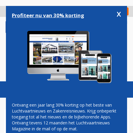
Overslaan
en
x
Digitaal Magazine
Registreer
Check in
naar
Profiteer nu van 30% korting
de
inhoud
gaan
Magazine
Podcasts
Vacatures
Toggl
naviga
Ontvang een jaar lang 30% korting op het beste van
Luchtvaartnieuws en Zakenreisnieuws. Krijg onbeperkt
toegang tot al het nieuws en de bijbehorende Apps.
SINGAPORE AIRLINES GAAT
Ontvang tevens 12 maanden het Luchtvaartnieuws
VAKER VLIEGEN OP
Magazine in de mail of op de mat.