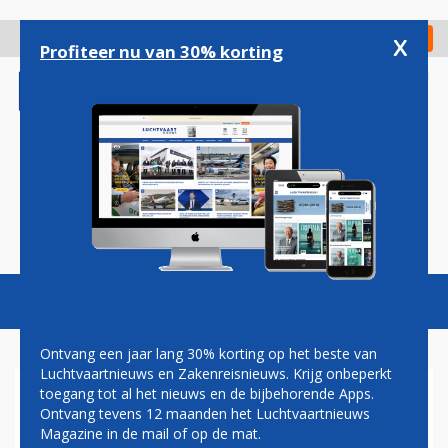
Overslaan
en
x
Digitaal Magazine
Registreer
Check in
naar
Profiteer nu van 30% korting
de
inhoud
gaan
Magazine
Podcasts
Vacatures
Toggl
naviga
Ontvang een jaar lang 30% korting op het beste van
Luchtvaartnieuws en Zakenreisnieuws. Krijg onbeperkt
toegang tot al het nieuws en de bijbehorende Apps.
INVESTEERDER CASTLELAKE
Ontvang tevens 12 maanden het Luchtvaartnieuws
OVERWEEGT OVERNAMEBOD
Magazine in de mail of op de mat.