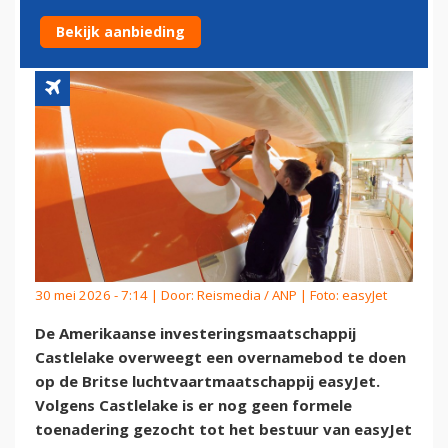
OP EASYJET
Bekijk aanbieding
30 mei 2026 - 7:14 | Door:
Reismedia / ANP
| Foto: easyJet
De Amerikaanse investeringsmaatschappij
Castlelake overweegt een overnamebod te doen
op de Britse luchtvaartmaatschappij easyJet.
Volgens Castlelake is er nog geen formele
toenadering gezocht tot het bestuur van easyJet