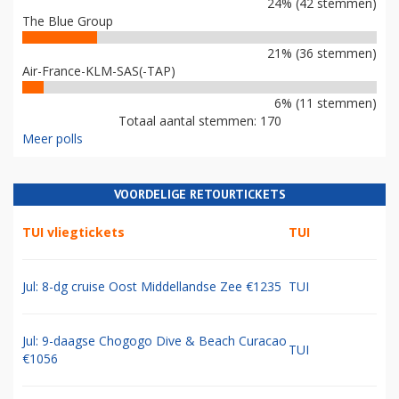
24% (42 stemmen)
The Blue Group
21% (36 stemmen)
Air-France-KLM-SAS(-TAP)
6% (11 stemmen)
Totaal aantal stemmen: 170
Meer polls
VOORDELIGE RETOURTICKETS
TUI vliegtickets
TUI
Jul: 8-dg cruise Oost Middellandse Zee €1235
TUI
Jul: 9-daagse Chogogo Dive & Beach Curacao
TUI
€1056