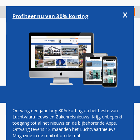
Overslaan
en
x
Digitaal Magazine
Registreer
Check in
naar
Profiteer nu van 30% korting
de
inhoud
gaan
Magazine
Podcasts
Vacatures
Toggl
naviga
Ontvang een jaar lang 30% korting op het beste van
Luchtvaartnieuws en Zakenreisnieuws. Krijg onbeperkt
toegang tot al het nieuws en de bijbehorende Apps.
WIZZ AIR RICHT BLIK OP
Ontvang tevens 12 maanden het Luchtvaartnieuws
EUROPA NA MISLUKT
Magazine in de mail of op de mat.