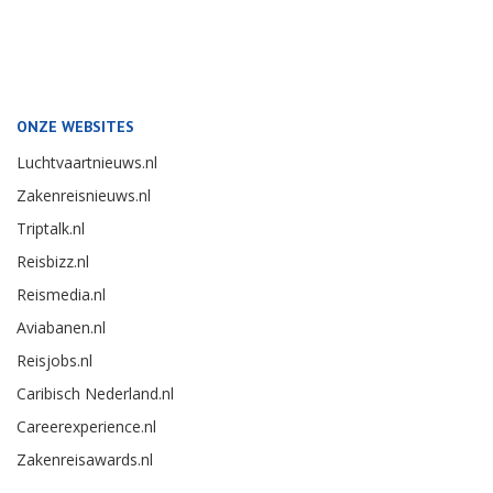
ONZE WEBSITES
Luchtvaartnieuws.nl
Zakenreisnieuws.nl
Triptalk.nl
Reisbizz.nl
Reismedia.nl
Aviabanen.nl
Reisjobs.nl
Caribisch Nederland.nl
Careerexperience.nl
Zakenreisawards.nl