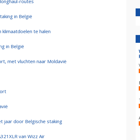
longhaul-routes
aking in België
m klimaatdoelen te halen
ng in België
ort, met vluchten naar Moldavië
ort
avië
t jaar door Belgische staking
A321XLR van Wizz Air