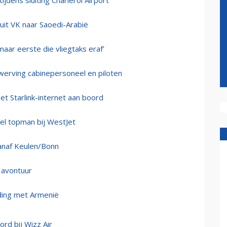
jdens sluiting Charleroi Airport
nuit VK naar Saoedi-Arabië
maar eerste die vliegtaks eraf'
 werving cabinepersoneel en piloten
t Starlink-internet aan boord
eel topman bij WestJet
vanaf Keulen/Bonn
h avontuur
nding met Armenië
ord bij Wizz Air