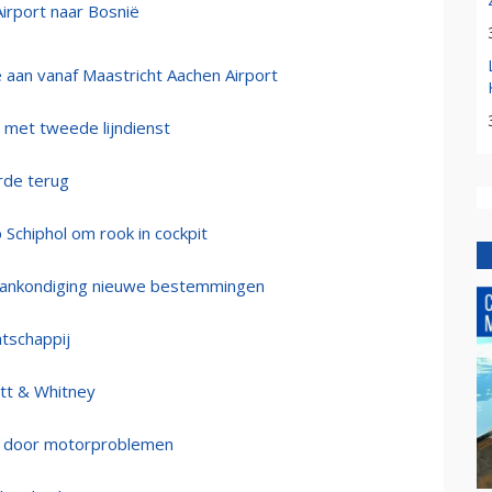
Airport naar Bosnië
e aan vanaf Maastricht Aachen Airport
t met tweede lijndienst
rde terug
Schiphol om rook in cockpit
et aankondiging nieuwe bestemmingen
atschappij
att & Whitney
em door motorproblemen