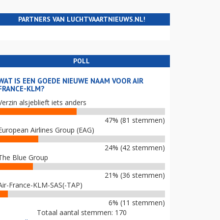
PARTNERS VAN LUCHTVAARTNIEUWS.NL!
POLL
WAT IS EEN GOEDE NIEUWE NAAM VOOR AIR
FRANCE-KLM?
Verzin alsjeblieft iets anders
47% (81 stemmen)
European Airlines Group (EAG)
24% (42 stemmen)
The Blue Group
21% (36 stemmen)
Air-France-KLM-SAS(-TAP)
6% (11 stemmen)
Totaal aantal stemmen: 170