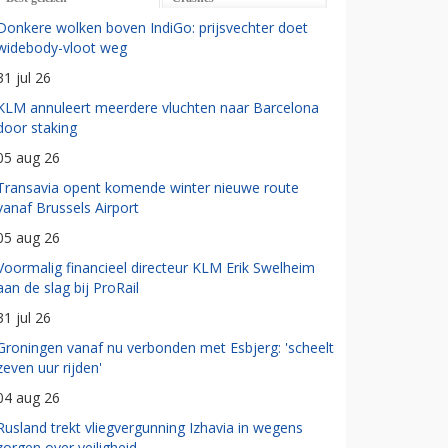
Donkere wolken boven IndiGo: prijsvechter doet
widebody-vloot weg
31 jul 26
KLM annuleert meerdere vluchten naar Barcelona
door staking
05 aug 26
Transavia opent komende winter nieuwe route
vanaf Brussels Airport
05 aug 26
Voormalig financieel directeur KLM Erik Swelheim
aan de slag bij ProRail
31 jul 26
Groningen vanaf nu verbonden met Esbjerg: 'scheelt
zeven uur rijden'
04 aug 26
Rusland trekt vliegvergunning Izhavia in wegens
zorgen over veiligheid