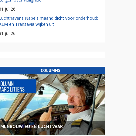
31 jul 26
Luchthavens Napels maand dicht voor onderhoud:
KLM en Transavia wijken uit
31 jul 26
COLUMNS
MIJNBOUW, EU EN LUCHTVAART