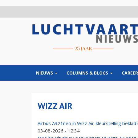
Overslaan
en
naar
de
inhoud
gaan
NIEUWS
COLUMNS & BLOGS
CAREER
WIZZ AIR
Airbus A321neo in Wizz Air-kleurstelling beklad 
03-08-2026 - 12:34