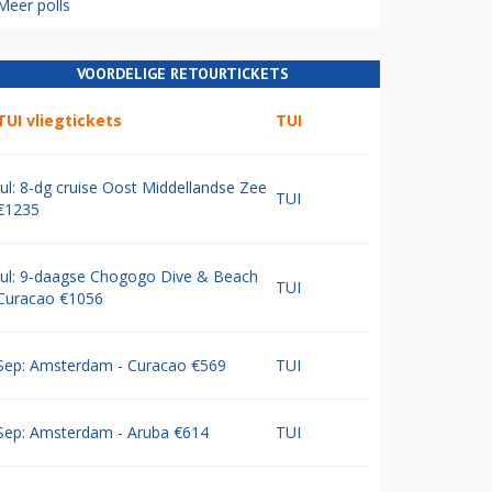
Meer polls
VOORDELIGE RETOURTICKETS
TUI vliegtickets
TUI
Jul: 8-dg cruise Oost Middellandse Zee
TUI
€1235
Jul: 9-daagse Chogogo Dive & Beach
TUI
Curacao €1056
Sep: Amsterdam - Curacao €569
TUI
Sep: Amsterdam - Aruba €614
TUI