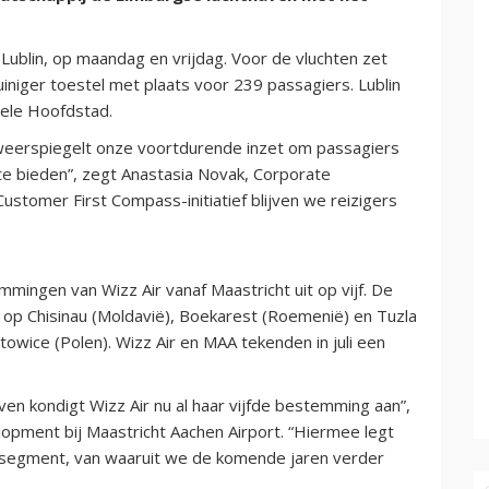
Lublin, op maandag en vrijdag. Voor de vluchten zet
zuiniger toestel met plaats voor 239 passagiers. Lublin
rele Hoofdstad.
 weerspiegelt onze voortdurende inzet om passagiers
te bieden”, zegt Anastasia Novak, Corporate
ustomer First Compass-initiatief blijven we reizigers
mingen van Wizz Air vanaf Maastricht uit op vijf. De
 op Chisinau (Moldavië), Boekarest (Roemenië) en Tuzla
owice (Polen). Wizz Air en MAA tekenden in juli een
ven kondigt Wizz Air nu al haar vijfde bestemming aan”,
opment bij Maastricht Aachen Airport. “Hiermee legt
rssegment, van waaruit we de komende jaren verder