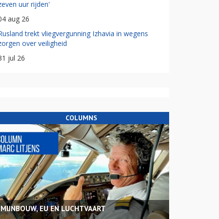
zeven uur rijden'
04 aug 26
Rusland trekt vliegvergunning Izhavia in wegens
zorgen over veiligheid
31 jul 26
COLUMNS
MIJNBOUW, EU EN LUCHTVAART