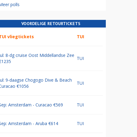
Meer polls
VOORDELIGE RETOURTICKETS
TUI vliegtickets
TUI
Jul: 8-dg cruise Oost Middellandse Zee
TUI
€1235
Jul: 9-daagse Chogogo Dive & Beach
TUI
Curacao €1056
Sep: Amsterdam - Curacao €569
TUI
Sep: Amsterdam - Aruba €614
TUI