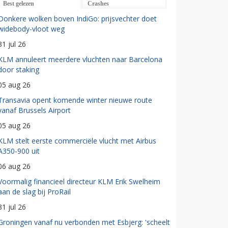
Best gelezen
Crashes
Donkere wolken boven IndiGo: prijsvechter doet
widebody-vloot weg
31 jul 26
KLM annuleert meerdere vluchten naar Barcelona
door staking
05 aug 26
Transavia opent komende winter nieuwe route
vanaf Brussels Airport
05 aug 26
KLM stelt eerste commerciële vlucht met Airbus
A350-900 uit
06 aug 26
Voormalig financieel directeur KLM Erik Swelheim
aan de slag bij ProRail
31 jul 26
Groningen vanaf nu verbonden met Esbjerg: 'scheelt