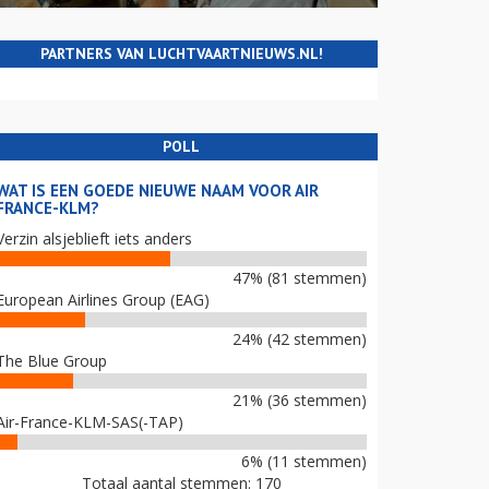
PARTNERS VAN LUCHTVAARTNIEUWS.NL!
POLL
WAT IS EEN GOEDE NIEUWE NAAM VOOR AIR
FRANCE-KLM?
Verzin alsjeblieft iets anders
47% (81 stemmen)
European Airlines Group (EAG)
24% (42 stemmen)
The Blue Group
21% (36 stemmen)
Air-France-KLM-SAS(-TAP)
6% (11 stemmen)
Totaal aantal stemmen: 170