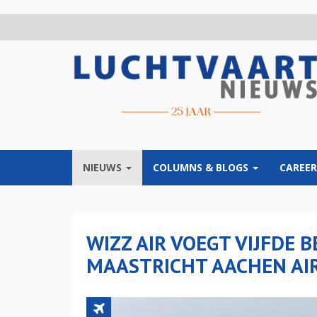
Overslaan
en
naar
de
inhoud
gaan
NIEUWS
COLUMNS & BLOGS
CAREER
WIZZ AIR VOEGT VIJFDE
MAASTRICHT AACHEN AI