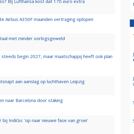
ss? Bij Lufthansa kost dat 170 euro extra
rste Airbus A350F maanden vertraging oplopen
wartaal met minder oorlogsgeweld
 steeds begin 2027, maar maatschappij heeft ook plan
tsnapt aan aanslag op luchthaven Leipzig
n naar Barcelona door staking
 bij IndiGo: 'op naar nieuwe fase van groei'