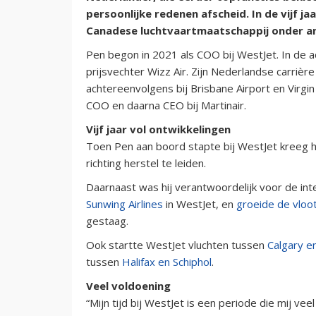
persoonlijke redenen afscheid. In de vijf ja
Canadese luchtvaartmaatschappij onder an
Pen begon in 2021 als COO bij WestJet. In de ach
prijsvechter Wizz Air. Zijn Nederlandse carrière
achtereenvolgens bij Brisbane Airport en Virgi
COO en daarna CEO bij Martinair.
Vijf jaar vol ontwikkelingen
Toen Pen aan boord stapte bij WestJet kreeg hij
richting herstel te leiden.
Daarnaast was hij verantwoordelijk voor de int
Sunwing Airlines
in WestJet, en
groeide de vloo
gestaag.
Ook startte WestJet vluchten tussen
Calgary en
tussen
Halifax en Schiphol
.
Veel voldoening
“Mijn tijd bij WestJet is een periode die mij v