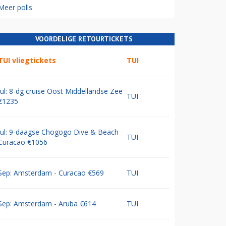
Meer polls
VOORDELIGE RETOURTICKETS
TUI vliegtickets
TUI
Jul: 8-dg cruise Oost Middellandse Zee
TUI
€1235
Jul: 9-daagse Chogogo Dive & Beach
TUI
Curacao €1056
Sep: Amsterdam - Curacao €569
TUI
Sep: Amsterdam - Aruba €614
TUI