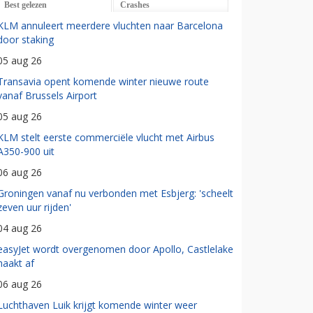
Best gelezen
Crashes
KLM annuleert meerdere vluchten naar Barcelona
door staking
05 aug 26
Transavia opent komende winter nieuwe route
vanaf Brussels Airport
05 aug 26
KLM stelt eerste commerciële vlucht met Airbus
A350-900 uit
06 aug 26
Groningen vanaf nu verbonden met Esbjerg: 'scheelt
zeven uur rijden'
04 aug 26
easyJet wordt overgenomen door Apollo, Castlelake
haakt af
06 aug 26
Luchthaven Luik krijgt komende winter weer