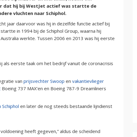
ar dat hij bij WestJet actief was startte de
dere vluchten naar Schiphol.
t jaar daarvoor was hij in dezelfde functie actief bij
 startte in 1994 bij de Schiphol Group, waarna hij
n Australia werkte. Tussen 2006 en 2013 was hij eerste
 als eerste taak om het bedrijf vanuit de coronacrisis
egratie van
prijsvechter Swoop
en
vakantievlieger
t
Boeing 737 MAX’en en Boeing 787-9 Dreamliners
 Schiphol
en later de nog steeds bestaande lijndienst
eel voldoening heeft gegeven,” aldus de scheidend