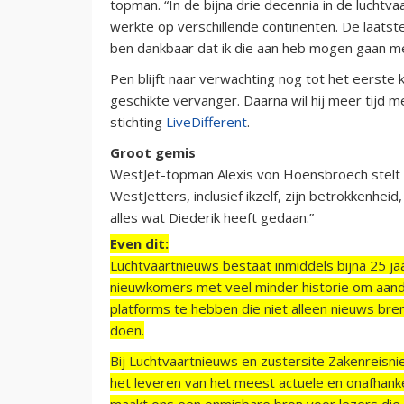
topman. “In de bijna drie decennia in de luchtv
werkte op verschillende continenten. De laatste 
ben dankbaar dat ik die aan heb mogen gaan me
Pen blijft naar verwachting nog tot het eerste
geschikte vervanger. Daarna wil hij meer tijd 
stichting
LiveDifferent
.
Groot gemis
WestJet-topman Alexis von Hoensbroech stelt h
WestJetters, inclusief ikzelf, zijn betrokkenhei
alles wat Diederik heeft gedaan.”
Even dit:
Luchtvaartnieuws bestaat inmiddels bijna 25 jaa
nieuwkomers met veel minder historie om aand
platforms te hebben die niet alleen nieuws bre
doen.
Bij Luchtvaartnieuws en zustersite Zakenreisn
het leveren van het meest actuele en onafhankel
maakt ons een onmisbare bron voor lezers die g