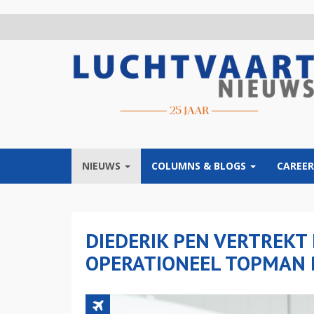
Overslaan
en
naar
de
inhoud
gaan
NIEUWS
COLUMNS & BLOGS
CAREER
DIEDERIK PEN VERTREKT 
OPERATIONEEL TOPMAN B