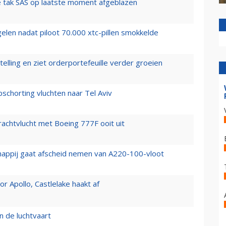
 tak SAS op laatste moment afgeblazen
elen nadat piloot 70.000 xtc-pillen smokkelde
elling en ziet orderportefeuille verder groeien
chorting vluchten naar Tel Aviv
vrachtvlucht met Boeing 777F ooit uit
happij gaat afscheid nemen van A220-100-vloot
 Apollo, Castlelake haakt af
n de luchtvaart