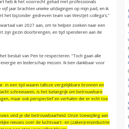
aart heb ik het voorrecht gehad met professionals
vijf jaar brachten unieke uitdagingen op mijn pad, en ik
t het bijzonder gedreven team van WestJet-collega’s.”
 kwartaal van 2027 aan, om te helpen zoeken naar een
met zijn gezin doorbrengen, en tijd spenderen aan de
et besluit van Pen te respecteren. “Toch gaan alle
d, energie en leiderschap missen. Ik ben dankbaar voor
r. In een tijd waarin talloze vergelijkbare bronnen en
acht schreeuwen, is het belangrijk om betrouwbare
ngen, maar ook perspectief en verhalen die er echt toe
ieuws vind je die betrouwbaarheid. Onze toewijding aan
ijke nieuws over de luchtvaart- en (zaken)reisindustrie
raag een stap voor willen blijven.