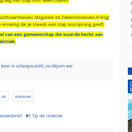
Luchtvaartnieuws Magazine en Zakenreisnieuws.nl krijg
e ervaring die je steeds een stap voorsprong geeft.
el van een gemeenschap die waarde hecht aan
listiek.
 keer is scheepsrecht, nu blijven we'
 air
martinair
nieuwsbrief
Tip de redactie