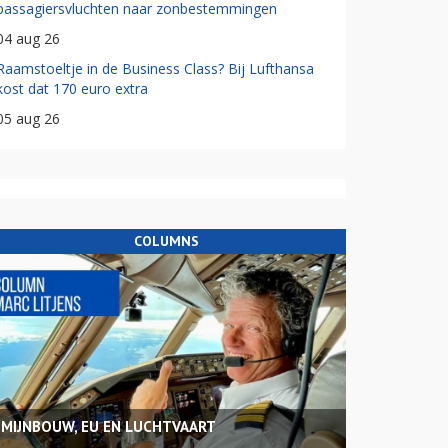
passagiersvluchten naar zonbestemmingen
04 aug 26
Raamstoeltje in de Business Class? Bij Lufthansa
kost dat 170 euro extra
05 aug 26
COLUMNS
MIJNBOUW, EU EN LUCHTVAART