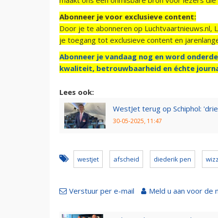
Abonneer je voor exclusieve content:
Door je te abonneren op Luchtvaartnieuws.nl, 
je toegang tot exclusieve content en jarenlang
Abonneer je vandaag nog en word onderde
kwaliteit, betrouwbaarheid en échte journa
Lees ook:
WestJet terug op Schiphol: 'drie
30-05-2025, 11:47
westjet
afscheid
diederik pen
wizz
Verstuur per e-mail
Meld u aan voor de 