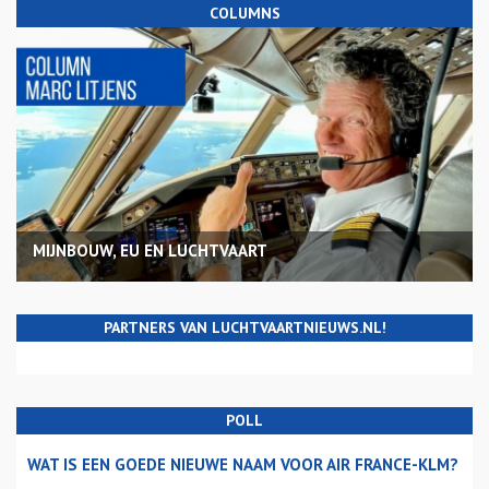
COLUMNS
MIJNBOUW, EU EN LUCHTVAART
PARTNERS VAN LUCHTVAARTNIEUWS.NL!
POLL
WAT IS EEN GOEDE NIEUWE NAAM VOOR AIR FRANCE-KLM?