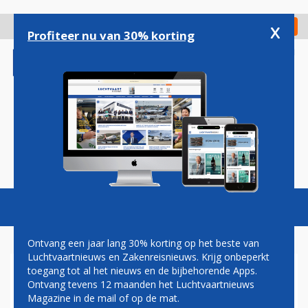
Overslaan
en
x
Digitaal Magazine
Registreer
Check in
naar
Profiteer nu van 30% korting
de
inhoud
gaan
Magazine
Podcasts
Vacatures
Toggl
naviga
Ontvang een jaar lang 30% korting op het beste van
Luchtvaartnieuws en Zakenreisnieuws. Krijg onbeperkt
toegang tot al het nieuws en de bijbehorende Apps.
WIZZ AIR KEERT TERUG OP
Ontvang tevens 12 maanden het Luchtvaartnieuws
MAASTRICHT AACHEN
Magazine in de mail of op de mat.