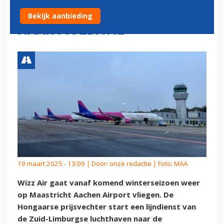
AIRPORT, MET VLUCHTEN
Bekijk aanbieding
NAAR MOLDAVIË
19 maart 2025 - 13:09 | Door:
onze redactie
| Foto: MAA
Wizz Air gaat vanaf komend winterseizoen weer
op Maastricht Aachen Airport vliegen. De
Hongaarse prijsvechter start een lijndienst van
de Zuid-Limburgse luchthaven naar de