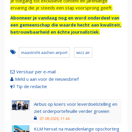
je toegang tot exclusieve content en jarenlange
ervaring die je steeds een stap voorsprong geeft.
Abonneer je vandaag nog en word onderdeel van
een gemeenschap die waarde hecht aan kwaliteit,
betrouwbaarheid en échte journalistiek.
maastricht aachen airport
wizz air
Verstuur per e-mail
Meld u aan voor de nieuwsbrief
Tip de redactie
Airbus op koers voor leverdoelstelling en
ziet orderportefeuille verder groeien
07-08-2026, 11:44
KLM hervat na maandenlange opschorting