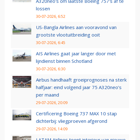
A320neo's om laatste Boeing 757's af te
lossen
30-07-2026, 6:52
US-Bangla Airlines aan vooravond van
grootste vlootuitbreiding ooit
30-07-2026, 6:45
AIS Airlines gaat jaar langer door met
lijndienst binnen Schotland
30-07-2026, 6:30
Airbus handhaaft groeiprognoses na sterk
halfjaar: eind volgend jaar 75 A320neo’s
per maand
29-07-2026, 20:09
Certificering Boeing 737 MAX 10 stap
dichterbij: vliegproeven afgerond
29-07-2026, 14:09
LATAM Airlines toont interieur van nieuwe