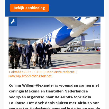
NEDERLANDSE BEDRIJVEN
Bekijk aanbieding
1 oktober 2025 - 13:00 | Door:
onze redactie
|
Foto: Rijksvoorlichtingsdienst
Koning Willem-Alexander is woensdag samen met
koningin Máxima en tientallen Nederlandse
bedrijven afgereisd naar de Airbus-fabriek in
Toulouse. Het doel: deals sluiten met Airbus voor
een groter Nederlands aandeel in de bouw van de