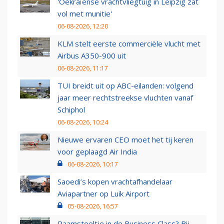
'Oekraïense vrachtvliegtuig in Leipzig zat
vol met munitie'
06-08-2026, 12:20
KLM stelt eerste commerciële vlucht met
Airbus A350-900 uit
06-08-2026, 11:17
TUI breidt uit op ABC-eilanden: volgend
jaar meer rechtstreekse vluchten vanaf
Schiphol
06-08-2026, 10:24
Nieuwe ervaren CEO moet het tij keren
voor geplaagd Air India
06-08-2026, 10:17
Saoedi’s kopen vrachtafhandelaar
Aviapartner op Luik Airport
05-08-2026, 16:57
Raamstoeltje in de Business Class? Bij