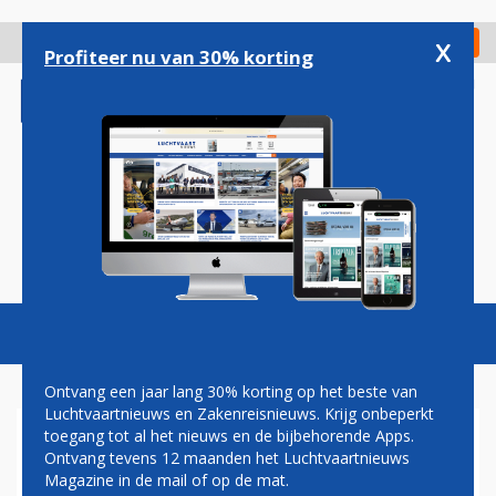
Overslaan
en
x
Digitaal Magazine
Registreer
Check in
naar
Profiteer nu van 30% korting
de
inhoud
gaan
Magazine
Podcasts
Vacatures
Toggl
naviga
Ontvang een jaar lang 30% korting op het beste van
Luchtvaartnieuws en Zakenreisnieuws. Krijg onbeperkt
toegang tot al het nieuws en de bijbehorende Apps.
KONING HAALT BIJ AIRBUS
Ontvang tevens 12 maanden het Luchtvaartnieuws
WERK BINNEN VOOR
Magazine in de mail of op de mat.