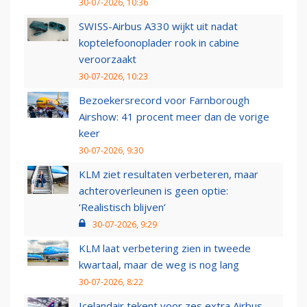
30-07-2026, 10:36
SWISS-Airbus A330 wijkt uit nadat
koptelefoonoplader rook in cabine
veroorzaakt
30-07-2026, 10:23
Bezoekersrecord voor Farnborough
Airshow: 41 procent meer dan de vorige
keer
30-07-2026, 9:30
KLM ziet resultaten verbeteren, maar
achteroverleunen is geen optie:
‘Realistisch blijven’
30-07-2026, 9:29
KLM laat verbetering zien in tweede
kwartaal, maar de weg is nog lang
30-07-2026, 8:22
Icelandair tekent voor zes extra Airbus