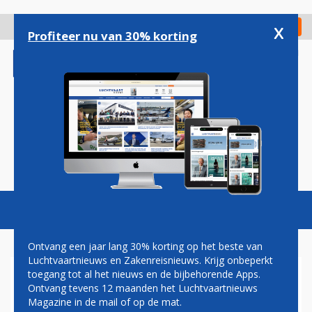
Overslaan
en
x
Digitaal Magazine
Registreer
Check in
naar
Profiteer nu van 30% korting
de
inhoud
gaan
Magazine
Podcasts
Vacatures
Toggl
naviga
Ontvang een jaar lang 30% korting op het beste van
Luchtvaartnieuws en Zakenreisnieuws. Krijg onbeperkt
toegang tot al het nieuws en de bijbehorende Apps.
ANNULERINGEN
Ontvang tevens 12 maanden het Luchtvaartnieuws
Magazine in de mail of op de mat.