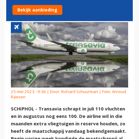
VLUCHTEN
Bekijk aanbieding
25 mei 2023 - 9:36 | Door:
Richard Schuurman
| Foto: Arnoud
Raeven
SCHIPHOL - Transavia schrapt in juli 110 vluchten
en in augustus nog eens 100. De airline wil in die
maanden extra vliegtuigen in reserve houden, zo
heeft de maatschappij vandaag bekendgemaakt.
Begin vorige week kondigde de maatschappij al