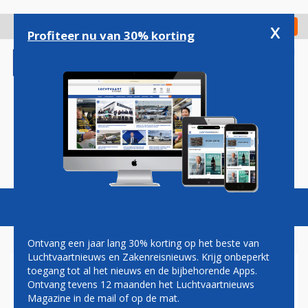
Overslaan
en
x
Digitaal Magazine
Registreer
Check in
naar
Profiteer nu van 30% korting
de
inhoud
gaan
Magazine
Podcasts
Vacatures
Toggl
naviga
Ontvang een jaar lang 30% korting op het beste van
Luchtvaartnieuws en Zakenreisnieuws. Krijg onbeperkt
toegang tot al het nieuws en de bijbehorende Apps.
TRANSAVIA ANNULEERT IN
Ontvang tevens 12 maanden het Luchtvaartnieuws
JULI EN AUGUSTUS 210
Magazine in de mail of op de mat.