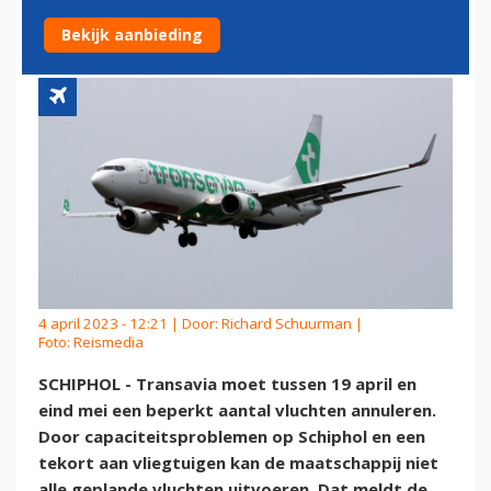
VLUCHTEN ANNULEREN
Bekijk aanbieding
4 april 2023 - 12:21 | Door:
Richard Schuurman
|
Foto: Reismedia
SCHIPHOL - Transavia moet tussen 19 april en
eind mei een beperkt aantal vluchten annuleren.
Door capaciteitsproblemen op Schiphol en een
tekort aan vliegtuigen kan de maatschappij niet
alle geplande vluchten uitvoeren. Dat meldt de