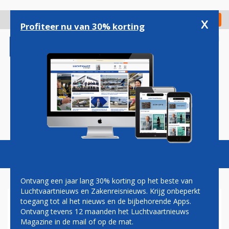
Overslaan
en
x
Digitaal Magazine
Registreer
Check in
naar
Profiteer nu van 30% korting
de
inhoud
gaan
Magazine
Podcasts
Vacatures
Toggl
naviga
Ontvang een jaar lang 30% korting op het beste van
Luchtvaartnieuws en Zakenreisnieuws. Krijg onbeperkt
toegang tot al het nieuws en de bijbehorende Apps.
TRANSAVIA MOET KOMENDE
Ontvang tevens 12 maanden het Luchtvaartnieuws
WEKEN BEPERKT AANTAL
Magazine in de mail of op de mat.