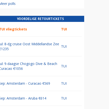
Meer polls
VOORDELIGE RETOURTICKETS
TUI vliegtickets
TUI
Jul: 8-dg cruise Oost Middellandse Zee
TUI
€1235
Jul: 9-daagse Chogogo Dive & Beach
TUI
Curacao €1056
Sep: Amsterdam - Curacao €569
TUI
Sep: Amsterdam - Aruba €614
TUI