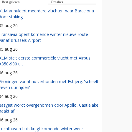
Best gelezen
Crashes
KLM annuleert meerdere vluchten naar Barcelona
door staking
05 aug 26
Transavia opent komende winter nieuwe route
vanaf Brussels Airport
05 aug 26
KLM stelt eerste commerciële vlucht met Airbus
A350-900 uit
06 aug 26
Groningen vanaf nu verbonden met Esbjerg: 'scheelt
zeven uur rijden'
04 aug 26
easyJet wordt overgenomen door Apollo, Castlelake
haakt af
06 aug 26
Luchthaven Luik krijgt komende winter weer