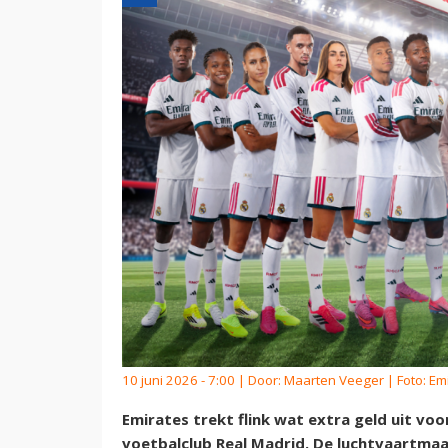
10 juni 2026 - 7:00 | Door:
Maarten Veeger
| Foto: Em
Emirates trekt flink wat extra geld uit v
voetbalclub Real Madrid. De luchtvaartma