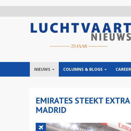
Overslaan
en
naar
de
inhoud
gaan
NIEUWS
COLUMNS & BLOGS
CAREER
EMIRATES STEEKT EXTRA
MADRID