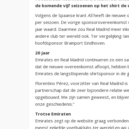
de komende vijf seizoenen op het shirt de c
Volgens de Spaanse krant
AS
heeft de nieuwe o
per seizoen. De vorige sponsorovereenkomst w
jaar waard. Daarmee zou Real Madrid meer ink
andere club ter wereld ook. Ter vergelijking: la
hoofdsponsor Brainport Eindhoven.
20 jaar
Emirates en Real Madrid continueren zo een sa
dat de nieuwe overeenkomst afloopt, hebben b
Emirates de langstlopende shirtsponsor in de g
Florentino Pérez, voorzitter van Real Madrid i
partnerschap dat de zeer bijzondere relatie we
opgebouwd. We zijn samen geweest, en blijven 
onze geschiedenis.”
Trotse Emiraten
Emirates zegt op de website graag verbonden t
meest geliefde voetbalclubs ter wereld en wij z