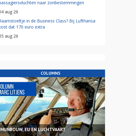
passagiersvluchten naar zonbestemmingen
04 aug 26
Raamstoeltje in de Business Class? Bij Lufthansa
kost dat 170 euro extra
05 aug 26
COLUMNS
MIJNBOUW, EU EN LUCHTVAART