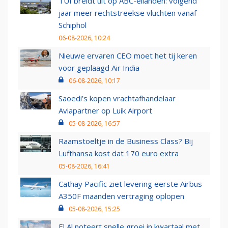
TUI breidt uit op ABC-eilanden: volgend
jaar meer rechtstreekse vluchten vanaf
Schiphol
06-08-2026, 10:24
Nieuwe ervaren CEO moet het tij keren
voor geplaagd Air India
06-08-2026, 10:17
Saoedi’s kopen vrachtafhandelaar
Aviapartner op Luik Airport
05-08-2026, 16:57
Raamstoeltje in de Business Class? Bij
Lufthansa kost dat 170 euro extra
05-08-2026, 16:41
Cathay Pacific ziet levering eerste Airbus
A350F maanden vertraging oplopen
05-08-2026, 15:25
El Al noteert snelle groei in kwartaal met