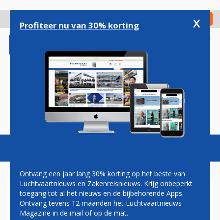
Overslaan
en
x
Digitaal Magazine
Registreer
Check in
naar
Profiteer nu van 30% korting
de
inhoud
gaan
Magazine
Podcasts
Vacatures
Toggl
naviga
Ontvang een jaar lang 30% korting op het beste van
Luchtvaartnieuws en Zakenreisnieuws. Krijg onbeperkt
toegang tot al het nieuws en de bijbehorende Apps.
BRUSSELS AIRPORT VANAF
Ontvang tevens 12 maanden het Luchtvaartnieuws
2027 OOK ’S NACHTS MET DE
Magazine in de mail of op de mat.