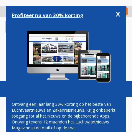
Overslaan
en
x
Digitaal Magazine
Registreer
Check in
naar
Profiteer nu van 30% korting
de
inhoud
gaan
Magazine
Podcasts
Vacatures
Toggl
naviga
Ontvang een jaar lang 30% korting op het beste van
Luchtvaartnieuws en Zakenreisnieuws. Krijg onbeperkt
toegang tot al het nieuws en de bijbehorende Apps.
MEDEWERKER KLM TERECHT
Ontvang tevens 12 maanden het Luchtvaartnieuws
ONTSLAGEN NA LEKKEN VAN
Magazine in de mail of op de mat.