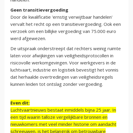
Geen transitievergoeding
Door de kwalificatie 'ernstig verwijtbaar handelen'
vervalt het recht op een transitievergoeding. Ook een
verzoek om een billijke vergoeding van 75.000 euro
werd afgewezen.
De uitspraak onderstreept dat rechters weinig ruimte
laten voor afwijkingen van veiligheidsprotocollen in
risicovolle werkomgevingen. Voor werkgevers in de
luchtvaart, industrie en logistiek bevestigt het vonnis
dat herhaalde overtredingen van veiligheidsregels
kunnen leiden tot ontslag zonder vergoeding.
Even dit:
Luchtvaartnieuws bestaat inmiddels bijna 25 jaar. In
een tijd waarin talloze vergelijkbare bronnen en
nieuwkomers met veel minder historie om aandacht
schreeuwen, is het belangrijk om betrouwbare