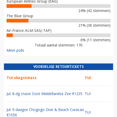
European Airlines Group (EAG)
24% (42 stemmen)
The Blue Group
21% (36 stemmen)
Air-France-KLM-SAS(-TAP)
6% (11 stemmen)
Totaal aantal stemmen: 170
Meer polls
VOORDELIGE RETOURTICKETS
TUI vliegtickets
TUI
Jul: 8-dg cruise Oost Middellandse Zee €1235
TUI
Jul: 9-daagse Chogogo Dive & Beach Curacao
TUI
€1056