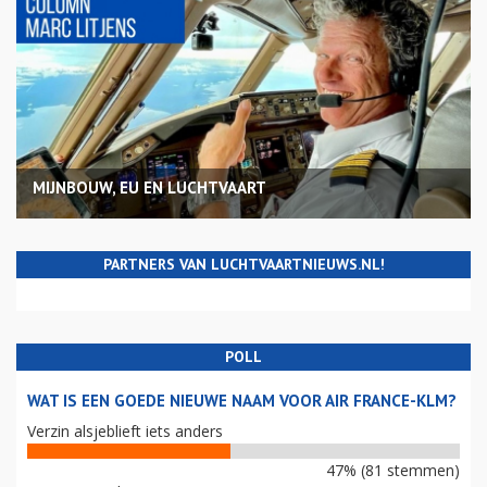
MIJNBOUW, EU EN LUCHTVAART
PARTNERS VAN LUCHTVAARTNIEUWS.NL!
POLL
WAT IS EEN GOEDE NIEUWE NAAM VOOR AIR FRANCE-KLM?
Verzin alsjeblieft iets anders
47% (81 stemmen)