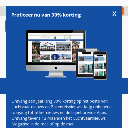
Overslaan
en
x
Digitaal Magazine
Registreer
Check in
naar
Profiteer nu van 30% korting
de
inhoud
gaan
Magazine
Podcasts
Vacatures
Toggl
naviga
Ontvang een jaar lang 30% korting op het beste van
Luchtvaartnieuws en Zakenreisnieuws. Krijg onbeperkt
toegang tot al het nieuws en de bijbehorende Apps.
KEROSINE
Ontvang tevens 12 maanden het Luchtvaartnieuws
Magazine in de mail of op de mat.