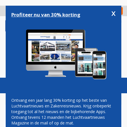
Overslaan
en
x
Digitaal Magazine
Registreer
Check in
naar
Profiteer nu van 30% korting
de
inhoud
gaan
Magazine
Podcasts
Vacatures
Toggl
naviga
Ontvang een jaar lang 30% korting op het beste van
Luchtvaartnieuws en Zakenreisnieuws. Krijg onbeperkt
toegang tot al het nieuws en de bijbehorende Apps.
BRANDSTOFCRISIS
Ontvang tevens 12 maanden het Luchtvaartnieuws
PORTUGAL VOORBIJ
Magazine in de mail of op de mat.