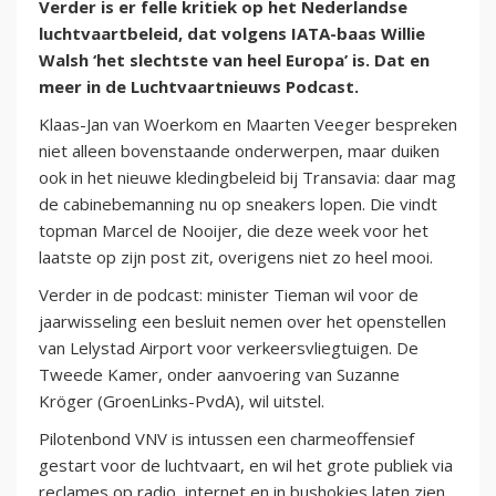
Verder is er felle kritiek op het Nederlandse
luchtvaartbeleid, dat volgens IATA-baas Willie
Walsh ‘het slechtste van heel Europa’ is. Dat en
meer in de Luchtvaartnieuws Podcast.
Klaas-Jan van Woerkom en Maarten Veeger bespreken
niet alleen bovenstaande onderwerpen, maar duiken
ook in het nieuwe kledingbeleid bij Transavia: daar mag
de cabinebemanning nu op sneakers lopen. Die vindt
topman Marcel de Nooijer, die deze week voor het
laatste op zijn post zit, overigens niet zo heel mooi.
Verder in de podcast: minister Tieman wil voor de
jaarwisseling een besluit nemen over het openstellen
van Lelystad Airport voor verkeersvliegtuigen. De
Tweede Kamer, onder aanvoering van Suzanne
Kröger (GroenLinks-PvdA), wil uitstel.
Pilotenbond VNV is intussen een charmeoffensief
gestart voor de luchtvaart, en wil het grote publiek via
reclames op radio, internet en in bushokjes laten zien