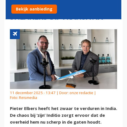
NEDERLANDS BELEID EN
Bekijk aanbieding
SNEAKERS BIJ TRANSAVIA
11 december 2025 - 13:47 | Door:
onze redactie
|
Foto: Reismedia
Pieter Elbers heeft het zwaar te verduren in India.
De chaos bij ‘zijn’ IndiGo zorgt ervoor dat de
overheid hem nu scherp in de gaten houdt.