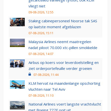
gecancelled vanwege tyfoon, ook KLM
vliegt niet
09-08-2026, 12:55
Staking cabinepersoneel Noorse tak SAS
op laatste moment afgeblazen
07-08-2026, 15:11
Malaysia Airlines neemt maatregelen
nadat piloot 70.000 xtc-pillen smokkelde
07-08-2026, 14:07
Airbus op koers voor leverdoelstelling en
ziet orderportefeuille verder groeien
07-08-2026, 11:44
KLM hervat na maandenlange opschorting
vluchten naar Tel Aviv
07-08-2026, 11:10
National Airlines voert langste vrachtvlucht
met Boeing 777F ooit uit