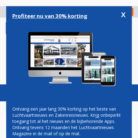
Overslaan
en
x
Digitaal Magazine
Registreer
Check in
naar
Profiteer nu van 30% korting
de
inhoud
gaan
Magazine
Podcasts
Vacatures
Toggl
naviga
Ontvang een jaar lang 30% korting op het beste van
Luchtvaartnieuws en Zakenreisnieuws. Krijg onbeperkt
toegang tot al het nieuws en de bijbehorende Apps.
LVN PODCAST: ELBERS
Ontvang tevens 12 maanden het Luchtvaartnieuws
ONDER VUUR, KRITIEK OP
Magazine in de mail of op de mat.