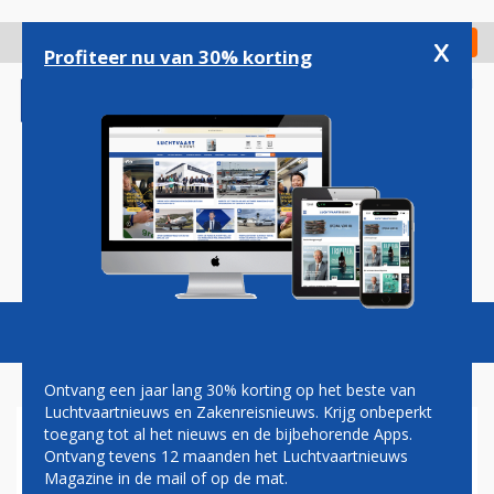
Overslaan
en
x
Digitaal Magazine
Registreer
Check in
naar
Profiteer nu van 30% korting
de
inhoud
gaan
Magazine
Podcasts
Vacatures
Toggl
naviga
Ontvang een jaar lang 30% korting op het beste van
Luchtvaartnieuws en Zakenreisnieuws. Krijg onbeperkt
toegang tot al het nieuws en de bijbehorende Apps.
REGERING-TRUMP WIL
Ontvang tevens 12 maanden het Luchtvaartnieuws
MILJARD DOLLAR
Magazine in de mail of op de mat.