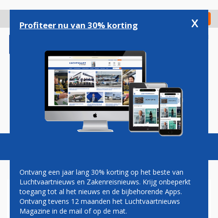
Overslaan
en
x
Digitaal Magazine
Registreer
Check in
naar
Profiteer nu van 30% korting
de
inhoud
gaan
Magazine
Podcasts
Vacatures
Toggl
naviga
Ontvang een jaar lang 30% korting op het beste van
Luchtvaartnieuws en Zakenreisnieuws. Krijg onbeperkt
toegang tot al het nieuws en de bijbehorende Apps.
PIETER ELBERS MOET
Ontvang tevens 12 maanden het Luchtvaartnieuws
VANWEGE DE PLOTSELINGE
Magazine in de mail of op de mat.