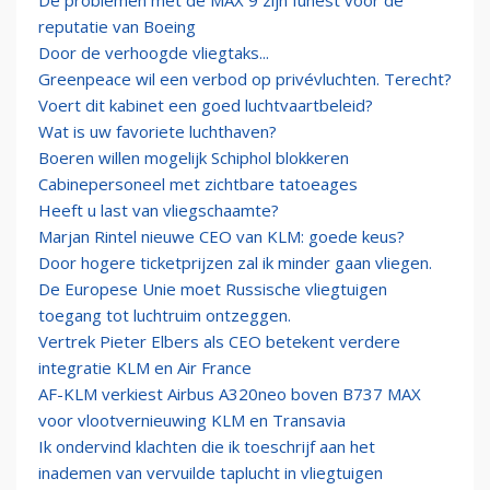
De problemen met de MAX 9 zijn funest voor de
reputatie van Boeing
Door de verhoogde vliegtaks...
Greenpeace wil een verbod op privévluchten. Terecht?
Voert dit kabinet een goed luchtvaartbeleid?
Wat is uw favoriete luchthaven?
Boeren willen mogelijk Schiphol blokkeren
Cabinepersoneel met zichtbare tatoeages
Heeft u last van vliegschaamte?
Marjan Rintel nieuwe CEO van KLM: goede keus?
Door hogere ticketprijzen zal ik minder gaan vliegen.
De Europese Unie moet Russische vliegtuigen
toegang tot luchtruim ontzeggen.
Vertrek Pieter Elbers als CEO betekent verdere
integratie KLM en Air France
AF-KLM verkiest Airbus A320neo boven B737 MAX
voor vlootvernieuwing KLM en Transavia
Ik ondervind klachten die ik toeschrijf aan het
inademen van vervuilde taplucht in vliegtuigen