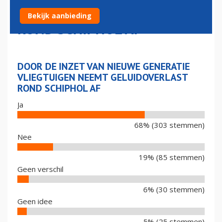
NEEMT GELUIDOVERLAST
Bekijk aanbieding
ROND SCHIPHOL AF
DOOR DE INZET VAN NIEUWE GENERATIE
VLIEGTUIGEN NEEMT GELUIDOVERLAST
ROND SCHIPHOL AF
Ja
68% (303 stemmen)
Nee
19% (85 stemmen)
Geen verschil
6% (30 stemmen)
Geen idee
5% (25 stemmen)