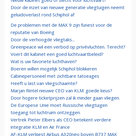
Nieuw kabinet goed of slecht voor luchtvaart?
Door de inzet van nieuwe generatie vliegtuigen neemt
geluidoverlast rond Schiphol af
De problemen met de MAX 9 zijn funest voor de
reputatie van Boeing
Door de verhoogde vliegtaks...
Greenpeace wil een verbod op privévluchten. Terecht?
Voert dit kabinet een goed luchtvaartbeleid?
Wat is uw favoriete luchthaven?
Boeren willen mogelijk Schiphol blokkeren
Cabinepersoneel met zichtbare tatoeages
Heeft u last van vliegschaamte?
Marjan Rintel nieuwe CEO van KLM: goede keus?
Door hogere ticketprijzen zal ik minder gaan vliegen.
De Europese Unie moet Russische vliegtuigen
toegang tot luchtruim ontzeggen.
Vertrek Pieter Elbers als CEO betekent verdere
integratie KLM en Air France
AF-KLM verkiest Airbus A320neo boven B737 MAX