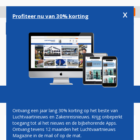
Overslaan
en
x
Digitaal Magazine
Registreer
Check in
naar
Profiteer nu van 30% korting
de
inhoud
gaan
Magazine
Podcasts
Vacatures
Toggl
naviga
Ontvang een jaar lang 30% korting op het beste van
Luchtvaartnieuws en Zakenreisnieuws. Krijg onbeperkt
toegang tot al het nieuws en de bijbehorende Apps.
DOOR DE INZET VAN NIEUWE
Ontvang tevens 12 maanden het Luchtvaartnieuws
GENERATIE VLIEGTUIGEN
Magazine in de mail of op de mat.