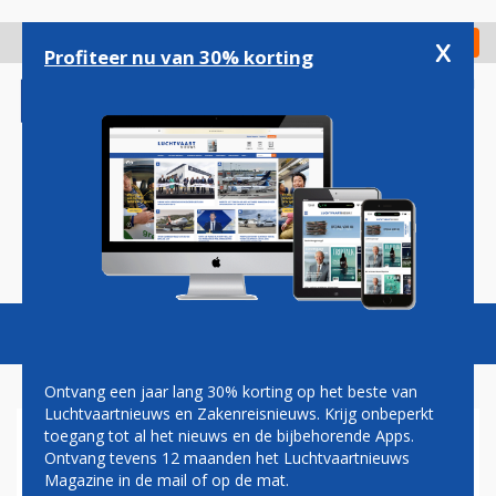
Overslaan
en
x
Digitaal Magazine
Registreer
Check in
naar
Profiteer nu van 30% korting
de
inhoud
gaan
Magazine
Podcasts
Vacatures
Toggl
naviga
Ontvang een jaar lang 30% korting op het beste van
Luchtvaartnieuws en Zakenreisnieuws. Krijg onbeperkt
toegang tot al het nieuws en de bijbehorende Apps.
AIRBUS EN BOEING
Ontvang tevens 12 maanden het Luchtvaartnieuws
VERDELEN ACTIVITEITEN
Magazine in de mail of op de mat.