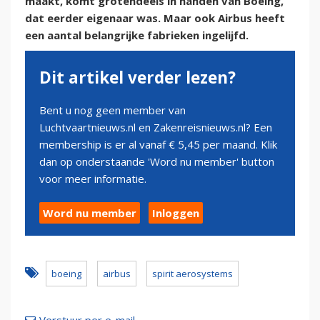
maakt, komt grotendeels in handen van Boeing,
dat eerder eigenaar was. Maar ook Airbus heeft
een aantal belangrijke fabrieken ingelijfd.
Dit artikel verder lezen?
Bent u nog geen member van
Luchtvaartnieuws.nl en Zakenreisnieuws.nl? Een
membership is er al vanaf € 5,45 per maand. Klik
dan op onderstaande 'Word nu member' button
voor meer informatie.
Word nu member
Inloggen
boeing
airbus
spirit aerosystems