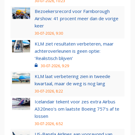
30-07-2026, 10:23
Bezoekersrecord voor Farnborough
Airshow: 41 procent meer dan de vorige
keer
30-07-2026, 9:30
KLM ziet resultaten verbeteren, maar
achteroverleunen is geen optie:
‘Realistisch blijven’
30-07-2026, 9:29
KLM laat verbetering zien in tweede
kwartaal, maar de weg is nog lang
30-07-2026, 8:22
Icelandair tekent voor zes extra Airbus
A320neo's om laatste Boeing 757's af te
lossen
30-07-2026, 6:52
US-Bangla Airlines aan vooravond van