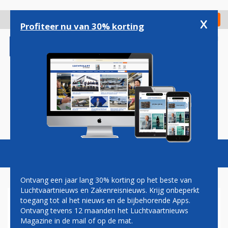
Overslaan
en
x
Digitaal Magazine
Registreer
Check in
naar
Profiteer nu van 30% korting
de
inhoud
gaan
Magazine
Podcasts
Vacatures
Toggl
naviga
Ontvang een jaar lang 30% korting op het beste van
Luchtvaartnieuws en Zakenreisnieuws. Krijg onbeperkt
toegang tot al het nieuws en de bijbehorende Apps.
EUROPESE COMMISSIE:
Ontvang tevens 12 maanden het Luchtvaartnieuws
KEROSINE BELASTEN
Magazine in de mail of op de mat.