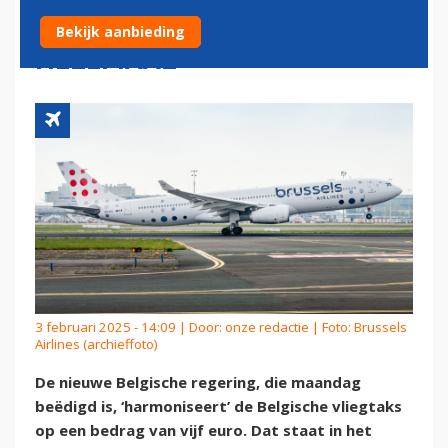
OP 5 EURO, MAAR TOCH NIET
Bekijk aanbieding
HELEMAAL
3 februari 2025 - 14:09 | Door:
onze redactie
| Foto: Brussels
Airlines (archieffoto)
De nieuwe Belgische regering, die maandag
beëdigd is, ‘harmoniseert’ de Belgische vliegtaks
op een bedrag van vijf euro. Dat staat in het