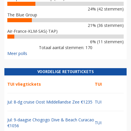
24% (42 stemmen)
The Blue Group
21% (36 stemmen)
Air-France-KLM-SAS(-TAP)
6% (11 stemmen)
Totaal aantal stemmen: 170
Meer polls
VOORDELIGE RETOURTICKETS
TUI vliegtickets
TUI
Jul: 8-dg cruise Oost Middellandse Zee €1235
TUI
Jul: 9-daagse Chogogo Dive & Beach Curacao
TUI
€1056