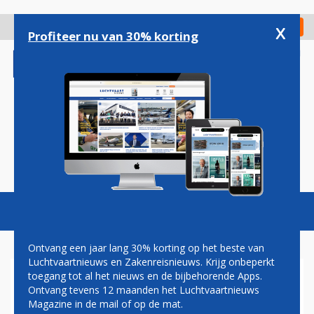
Overslaan
en
x
Digitaal Magazine
Registreer
Check in
naar
Profiteer nu van 30% korting
de
inhoud
gaan
Magazine
Podcasts
Vacatures
Toggl
naviga
Ontvang een jaar lang 30% korting op het beste van
Luchtvaartnieuws en Zakenreisnieuws. Krijg onbeperkt
toegang tot al het nieuws en de bijbehorende Apps.
NIEUWE BELGISCHE REGERING
Ontvang tevens 12 maanden het Luchtvaartnieuws
'HARMONISEERT' VLIEGTAKS
Magazine in de mail of op de mat.