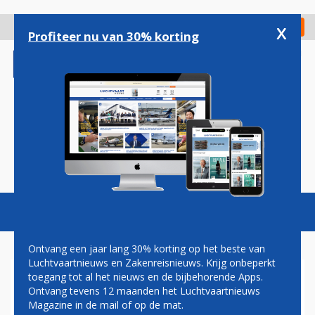
Overslaan
en
x
Digitaal Magazine
Registreer
Check in
naar
Profiteer nu van 30% korting
de
inhoud
gaan
Magazine
Podcasts
Vacatures
Toggl
naviga
Ontvang een jaar lang 30% korting op het beste van
Luchtvaartnieuws en Zakenreisnieuws. Krijg onbeperkt
toegang tot al het nieuws en de bijbehorende Apps.
KLM AIRBUS STRANDT OP
Ontvang tevens 12 maanden het Luchtvaartnieuws
BONAIRE OP KERSTAVOND
Magazine in de mail of op de mat.