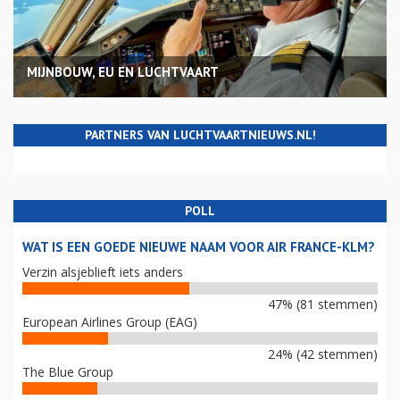
MIJNBOUW, EU EN LUCHTVAART
PARTNERS VAN LUCHTVAARTNIEUWS.NL!
POLL
WAT IS EEN GOEDE NIEUWE NAAM VOOR AIR FRANCE-KLM?
Verzin alsjeblieft iets anders
47% (81 stemmen)
European Airlines Group (EAG)
24% (42 stemmen)
The Blue Group