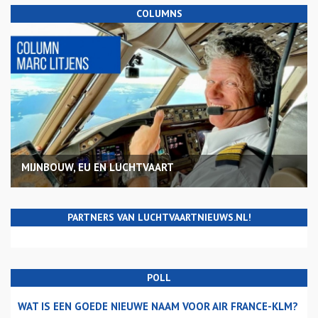
COLUMNS
MIJNBOUW, EU EN LUCHTVAART
PARTNERS VAN LUCHTVAARTNIEUWS.NL!
POLL
WAT IS EEN GOEDE NIEUWE NAAM VOOR AIR FRANCE-KLM?