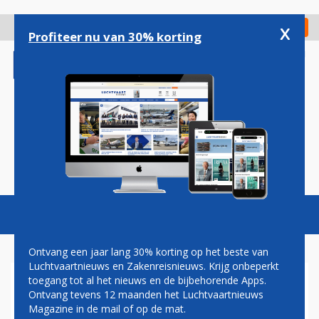
Overslaan
en
x
Digitaal Magazine
Registreer
Check in
naar
Profiteer nu van 30% korting
de
inhoud
gaan
Magazine
Podcasts
Vacatures
Toggl
naviga
Ontvang een jaar lang 30% korting op het beste van
Luchtvaartnieuws en Zakenreisnieuws. Krijg onbeperkt
toegang tot al het nieuws en de bijbehorende Apps.
VLIEGTAKS
Ontvang tevens 12 maanden het Luchtvaartnieuws
Magazine in de mail of op de mat.