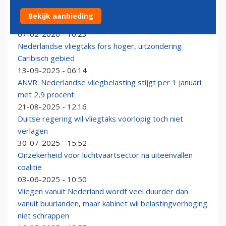
Ryanair blijft tóch wel vliegen vanaf Charleroi, maar
Bekijk aanbieding
houdt slag om de arm
07-02-2026 - 10:23
Nederlandse vliegtaks fors hoger, uitzondering
Caribisch gebied
13-09-2025 - 06:14
ANVR: Nederlandse vliegbelasting stijgt per 1 januari
met 2,9 procent
21-08-2025 - 12:16
Duitse regering wil vliegtaks voorlopig toch niet
verlagen
30-07-2025 - 15:52
Onzekerheid voor luchtvaartsector na uiteenvallen
coalitie
03-06-2025 - 10:50
Vliegen vanuit Nederland wordt veel duurder dan
vanuit buurlanden, maar kabinet wil belastingverhoging
niet schrappen