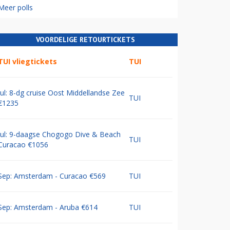
Meer polls
VOORDELIGE RETOURTICKETS
TUI vliegtickets
TUI
Jul: 8-dg cruise Oost Middellandse Zee
TUI
€1235
Jul: 9-daagse Chogogo Dive & Beach
TUI
Curacao €1056
Sep: Amsterdam - Curacao €569
TUI
Sep: Amsterdam - Aruba €614
TUI