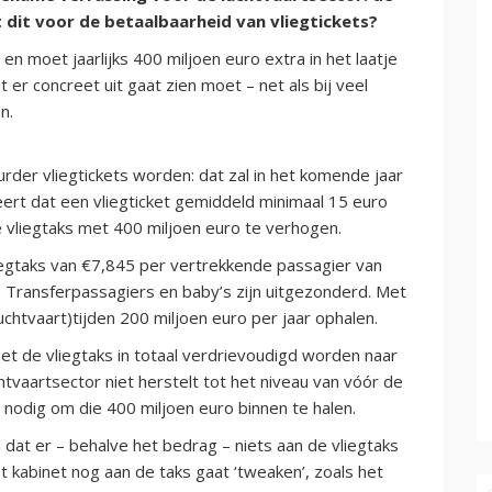
dit voor de betaalbaarheid van vliegtickets?
en moet jaarlijks 400 miljoen euro extra in het laatje
t er concreet uit gaat zien moet – net als bij veel
n.
der vliegtickets worden: dat zal in het komende jaar
t dat een vliegticket gemiddeld minimaal 15 euro
liegtaks met 400 miljoen euro te verhogen.
vliegtaks van €7,845 per vertrekkende passagier van
 Transferpassagiers en baby’s zijn uitgezonderd. Met
uchtvaart)tijden 200 miljoen euro per jaar ophalen.
et de vliegtaks in totaal verdrievoudigd worden naar
chtvaartsector niet herstelt tot het niveau van vóór de
 nodig om die 400 miljoen euro binnen te halen.
dat er – behalve het bedrag – niets aan de vliegtaks
et kabinet nog aan de taks gaat ‘tweaken’, zoals het