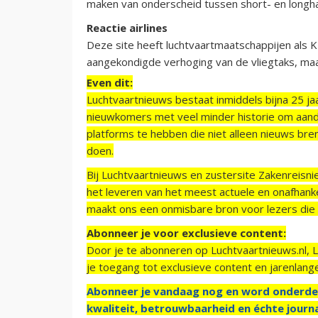
maken van onderscheid tussen short- en longh
Reactie airlines
Deze site heeft luchtvaartmaatschappijen als
aangekondigde verhoging van de vliegtaks, maa
Even dit:
Luchtvaartnieuws bestaat inmiddels bijna 25 jaa
nieuwkomers met veel minder historie om aand
platforms te hebben die niet alleen nieuws bre
doen.
Bij Luchtvaartnieuws en zustersite Zakenreisn
het leveren van het meest actuele en onafhankel
maakt ons een onmisbare bron voor lezers die g
Abonneer je voor exclusieve content:
Door je te abonneren op Luchtvaartnieuws.nl, 
je toegang tot exclusieve content en jarenlang
Abonneer je vandaag nog en word onderde
kwaliteit, betrouwbaarheid en échte journa