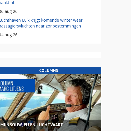
haakt af
06 aug 26
Luchthaven Luik krijgt komende winter weer
passagiersvluchten naar zonbestemmingen
04 aug 26
COLUMNS
MIJNBOUW, EU EN LUCHTVAART