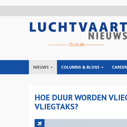
Overslaan
en
naar
de
inhoud
gaan
NIEUWS
COLUMNS & BLOGS
CAREER
HOE DUUR WORDEN VLIE
VLIEGTAKS?