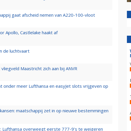
happij gaat afscheid nemen van A220-100-vloot
 Apollo, Castlelake haakt af
n de luchtvaart
t vliegveld Maastricht zich aan bij ANVR
t onder meer Lufthansa en easyJet slots vrijgeven op
ansen: maatschappij zet in op nieuwe bestemmingen
er: Lufthansa overweegt eerste 777-9’s te weigeren