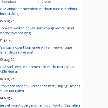
Best gelezen
Crashes
KLM annuleert meerdere vluchten naar Barcelona
door staking
05 aug 26
Donkere wolken boven IndiGo: prijsvechter doet
widebody-vloot weg
31 jul 26
Transavia opent komende winter nieuwe route
vanaf Brussels Airport
05 aug 26
KLM stelt eerste commerciële vlucht met Airbus
A350-900 uit
06 aug 26
Groningen vanaf nu verbonden met Esbjerg: 'scheelt
zeven uur rijden'
04 aug 26
easyJet wordt overgenomen door Apollo, Castlelake