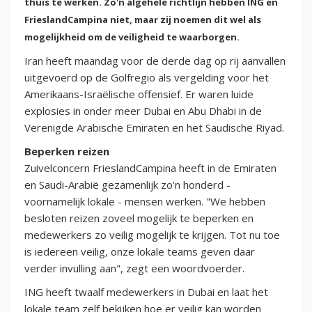
thuis te werken. Zo'n algehele richtlijn hebben ING en
FrieslandCampina niet, maar zij noemen dit wel als
mogelijkheid om de veiligheid te waarborgen.
Iran heeft maandag voor de derde dag op rij aanvallen
uitgevoerd op de Golfregio als vergelding voor het
Amerikaans-Israëlische offensief. Er waren luide
explosies in onder meer Dubai en Abu Dhabi in de
Verenigde Arabische Emiraten en het Saudische Riyad.
Beperken reizen
Zuivelconcern FrieslandCampina heeft in de Emiraten
en Saudi-Arabië gezamenlijk zo'n honderd -
voornamelijk lokale - mensen werken. "We hebben
besloten reizen zoveel mogelijk te beperken en
medewerkers zo veilig mogelijk te krijgen. Tot nu toe
is iedereen veilig, onze lokale teams geven daar
verder invulling aan", zegt een woordvoerder.
ING heeft twaalf medewerkers in Dubai en laat het
lokale team zelf bekijken hoe er veilig kan worden