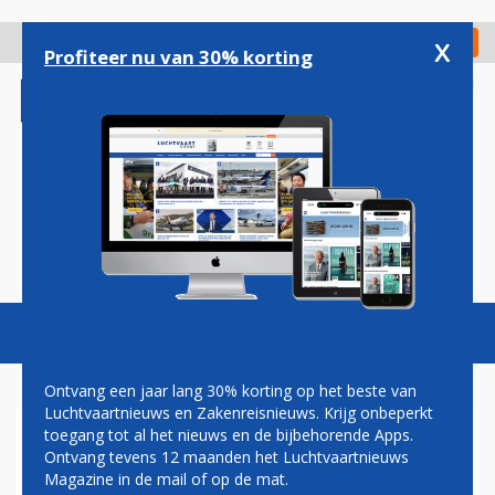
Overslaan
en
x
Digitaal Magazine
Registreer
Check in
naar
Profiteer nu van 30% korting
de
inhoud
gaan
Magazine
Podcasts
Vacatures
Toggl
naviga
Ontvang een jaar lang 30% korting op het beste van
Luchtvaartnieuws en Zakenreisnieuws. Krijg onbeperkt
toegang tot al het nieuws en de bijbehorende Apps.
NEDERLANDSE BEDRIJVEN
Ontvang tevens 12 maanden het Luchtvaartnieuws
SCHERP OP PERSONEEL IN
Magazine in de mail of op de mat.