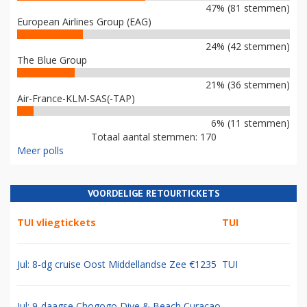
47% (81 stemmen)
European Airlines Group (EAG)
24% (42 stemmen)
The Blue Group
21% (36 stemmen)
Air-France-KLM-SAS(-TAP)
6% (11 stemmen)
Totaal aantal stemmen: 170
Meer polls
VOORDELIGE RETOURTICKETS
TUI vliegtickets
TUI
Jul: 8-dg cruise Oost Middellandse Zee €1235
TUI
Jul: 9-daagse Chogogo Dive & Beach Curacao