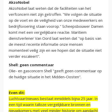
AkzoNobel
AkzoNobel laat weten dat de faciliteiten van het
verfconcern niet zijn getroffen. "We volgen de situatie
op de voet en de veiligheid van onze medewerkers en
bedrijfsvoering staan voorop." Scheepsbouwer Damen
komt met een vergelijkbare reactie. Maritiem
dienstverlener Van Oord laat weten dat "op basis van
de meest recente informatie onze mensen
momenteel veilig zijn en we hopen dat de situatie niet
verder escaleert".
Shell: geen commentaar
Olie- en gasconcern Shell "geeft geen commentaar op
de huidige situatie in het Midden-Oosten".
Even dit:
Luchtvaartnieuws bestaat inmiddels bijna 25 jaar. In
een tijd waarin talloze vergelijkbare bronnen en
nieuwkomers met veel minder historie om aandacht