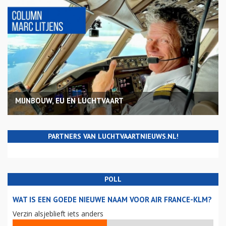
MIJNBOUW, EU EN LUCHTVAART
PARTNERS VAN LUCHTVAARTNIEUWS.NL!
POLL
WAT IS EEN GOEDE NIEUWE NAAM VOOR AIR FRANCE-KLM?
Verzin alsjeblieft iets anders