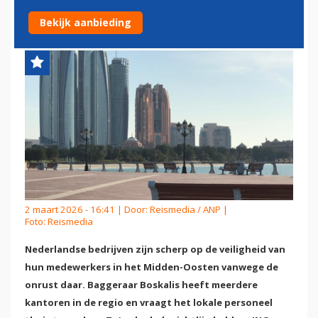
MIDDEN-OOSTEN
Bekijk aanbieding
2 maart 2026 - 16:41 | Door:
Reismedia / ANP
|
Foto: Reismedia
Nederlandse bedrijven zijn scherp op de veiligheid van
hun medewerkers in het Midden-Oosten vanwege de
onrust daar. Baggeraar Boskalis heeft meerdere
kantoren in de regio en vraagt het lokale personeel