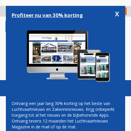
Overslaan
en
x
Digitaal Magazine
Registreer
Check in
naar
Profiteer nu van 30% korting
de
inhoud
gaan
Magazine
Podcasts
Vacatures
Toggl
naviga
Ontvang een jaar lang 30% korting op het beste van
Luchtvaartnieuws en Zakenreisnieuws. Krijg onbeperkt
toegang tot al het nieuws en de bijbehorende Apps.
BELGIË VOERT VLIEGTAKS IN
Ontvang tevens 12 maanden het Luchtvaartnieuws
VOOR KORTE VLUCHTEN
Magazine in de mail of op de mat.