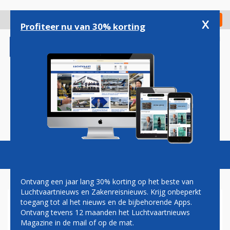
Overslaan
en
x
Digitaal Magazine
Registreer
Check in
naar
Profiteer nu van 30% korting
de
inhoud
gaan
Magazine
Podcasts
Vacatures
Toggl
naviga
Ontvang een jaar lang 30% korting op het beste van
Luchtvaartnieuws en Zakenreisnieuws. Krijg onbeperkt
toegang tot al het nieuws en de bijbehorende Apps.
DELTA VIERT 100-JARIG
Ontvang tevens 12 maanden het Luchtvaartnieuws
JUBILEUM MET NIEUWE
Magazine in de mail of op de mat.