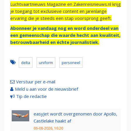
Luchtvaartnieuws Magazine en Zakenreisnieuws.nl krijg
je toegang tot exclusieve content en jarenlange
ervaring die je steeds een stap voorsprong geeft.
Abonneer je vandaag nog en word onderdeel van
een gemeenschap die waarde hecht aan kwaliteit,
betrouwbaarheid en échte journalistiek.
delta
uniform
personeel
Verstuur per e-mail
Meld u aan voor de nieuwsbrief
Tip de redactie
easyJet wordt overgenomen door Apollo,
Castlelake haakt af
06-08-2026, 16:20