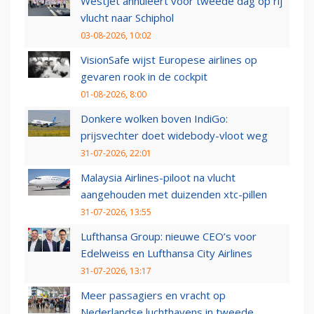
WestJet annuleert voor tweede dag op rij
vlucht naar Schiphol
03-08-2026, 10:02
VisionSafe wijst Europese airlines op
gevaren rook in de cockpit
01-08-2026, 8:00
Donkere wolken boven IndiGo:
prijsvechter doet widebody-vloot weg
31-07-2026, 22:01
Malaysia Airlines-piloot na vlucht
aangehouden met duizenden xtc-pillen
31-07-2026, 13:55
Lufthansa Group: nieuwe CEO’s voor
Edelweiss en Lufthansa City Airlines
31-07-2026, 13:17
Meer passagiers en vracht op
Nederlandse luchthavens in tweede