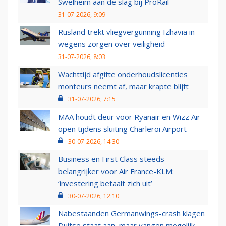
Swelheim aan de slag bij ProRail
31-07-2026, 9:09
Rusland trekt vliegvergunning Izhavia in
wegens zorgen over veiligheid
31-07-2026, 8:03
Wachttijd afgifte onderhoudslicenties
monteurs neemt af, maar krapte blijft
31-07-2026, 7:15
MAA houdt deur voor Ryanair en Wizz Air
open tijdens sluiting Charleroi Airport
30-07-2026, 14:30
Business en First Class steeds
belangrijker voor Air France-KLM:
‘investering betaalt zich uit’
30-07-2026, 12:10
Nabestaanden Germanwings-crash klagen
Duitse staat aan, maar vangen mogelijk