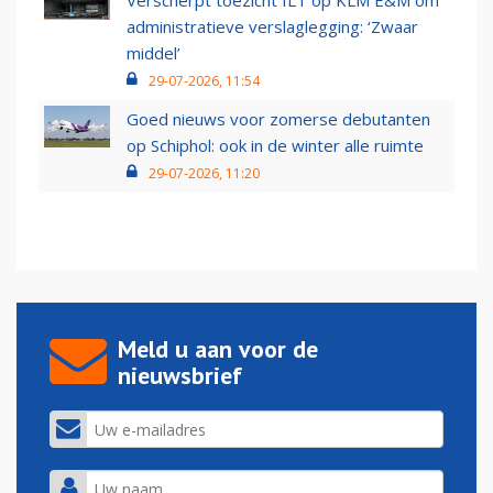
Verscherpt toezicht ILT op KLM E&M om
administratieve verslaglegging: ‘Zwaar
middel’
29-07-2026, 11:54
Goed nieuws voor zomerse debutanten
op Schiphol: ook in de winter alle ruimte
29-07-2026, 11:20
Meld u aan voor de
nieuwsbrief