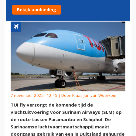
VLUCHTEN NAAR SCHIPHOL
Bekijk aanbieding
7 november 2025 - 12:45 | Door:
Klaas-Jan van Woerkom
TUI fly verzorgt de komende tijd de
vluchtuitvoering voor Surinam Airways (SLM) op
de route tussen Paramaribo en Schiphol. De
Surinaamse luchtvaartmaatschappij maakt
doorgaans gebruik van een in Duitsland gehuurde