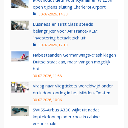
MAA houdt deur voor Ryanair en Wizz Air
open tijdens sluiting Charleroi Airport
30-07-2026, 14:30
Business en First Class steeds
belangrijker voor Air France-KLM:
‘investering betaalt zich uit’
30-07-2026, 12:10
Nabestaanden Germanwings-crash klagen
Duitse staat aan, maar vangen mogelijk
bot
30-07-2026, 11:58
Vraag naar vliegtickets wereldwijd onder
druk door oorlog in het Midden-Oosten
30-07-2026, 10:36
SWISS-Airbus A330 wijkt uit nadat
koptelefoonoplader rook in cabine
veroorzaakt