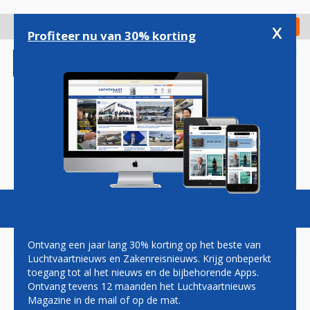
Overslaan
en
x
Digitaal Magazine
Registreer
Check in
naar
Profiteer nu van 30% korting
de
inhoud
gaan
Magazine
Podcasts
Vacatures
Toggl
naviga
Ontvang een jaar lang 30% korting op het beste van
Luchtvaartnieuws en Zakenreisnieuws. Krijg onbeperkt
toegang tot al het nieuws en de bijbehorende Apps.
SURINAM AIRWAYS HUURT
Ontvang tevens 12 maanden het Luchtvaartnieuws
DREAMLINER BIJ TUI VOOR
Magazine in de mail of op de mat.