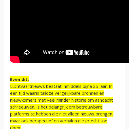
Even dit:
Luchtvaartnieuws bestaat inmiddels bijna 25 jaar. In
een tijd waarin talloze vergelijkbare bronnen en
nieuwkomers met veel minder historie om aandacht
schreeuwen, is het belangrijk om betrouwbare
platforms te hebben die niet alleen nieuws brengen,
maar ook perspectief en verhalen die er echt toe
doen.