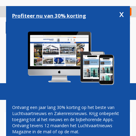
Overslaan
en
x
Digitaal Magazine
Registreer
Check in
naar
Profiteer nu van 30% korting
de
inhoud
gaan
Magazine
Podcasts
Vacatures
Toggl
naviga
Ontvang een jaar lang 30% korting op het beste van
Luchtvaartnieuws en Zakenreisnieuws. Krijg onbeperkt
toegang tot al het nieuws en de bijbehorende Apps.
AIRBUS A350-1000ULR VOOR
Ontvang tevens 12 maanden het Luchtvaartnieuws
DE EERSTE KEER DE LUCHT
Magazine in de mail of op de mat.