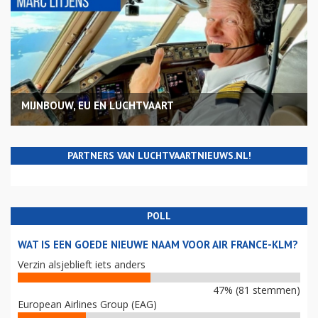
MIJNBOUW, EU EN LUCHTVAART
PARTNERS VAN LUCHTVAARTNIEUWS.NL!
POLL
WAT IS EEN GOEDE NIEUWE NAAM VOOR AIR FRANCE-KLM?
Verzin alsjeblieft iets anders
47% (81 stemmen)
European Airlines Group (EAG)