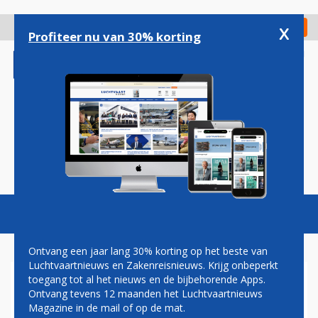
Overslaan
en
x
Digitaal Magazine
Registreer
Check in
naar
Profiteer nu van 30% korting
de
inhoud
gaan
Magazine
Podcasts
Vacatures
Toggl
naviga
Ontvang een jaar lang 30% korting op het beste van
Luchtvaartnieuws en Zakenreisnieuws. Krijg onbeperkt
toegang tot al het nieuws en de bijbehorende Apps.
AIRBUS A350-1000ULR
Ontvang tevens 12 maanden het Luchtvaartnieuws
Magazine in de mail of op de mat.