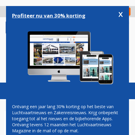
Overslaan
en
x
Digitaal Magazine
Registreer
Check in
naar
Profiteer nu van 30% korting
de
inhoud
gaan
Magazine
Podcasts
Vacatures
Toggl
naviga
Ontvang een jaar lang 30% korting op het beste van
Luchtvaartnieuws en Zakenreisnieuws. Krijg onbeperkt
toegang tot al het nieuws en de bijbehorende Apps.
'AIRBUS DICHT BIJ
Ontvang tevens 12 maanden het Luchtvaartnieuws
LANCERING A350-1000
Magazine in de mail of op de mat.