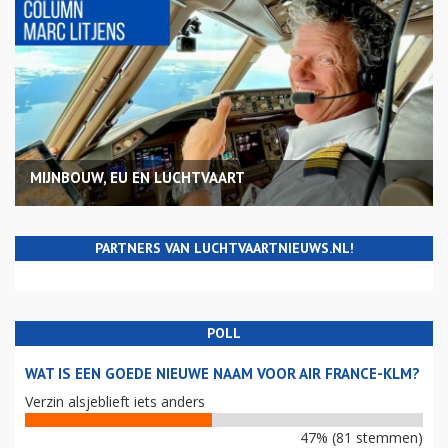
MIJNBOUW, EU EN LUCHTVAART
PARTNERS VAN LUCHTVAARTNIEUWS.NL!
POLL
WAT IS EEN GOEDE NIEUWE NAAM VOOR AIR FRANCE-KLM?
Verzin alsjeblieft iets anders
47% (81 stemmen)