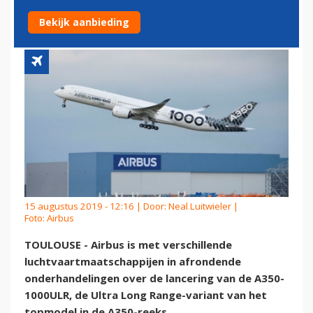
ULTRA LONG RANGE'
Bekijk aanbieding
15 augustus 2019 - 12:16 | Door:
Neal Luitwieler
|
Foto: Airbus
TOULOUSE - Airbus is met verschillende
luchtvaartmaatschappijen in afrondende
onderhandelingen over de lancering van de A350-
1000ULR, de Ultra Long Range-variant van het
topmodel in de A350-reeks.