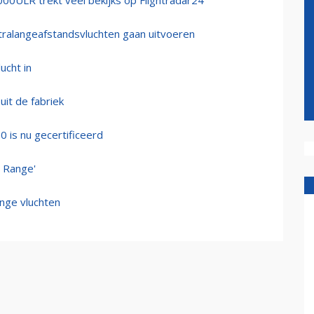
000ULR trekt veel bekijks op Flightradar24
ltralangeafstandsvluchten gaan uitvoeren
ucht in
it de fabriek
 is nu gecertificeerd
g Range'
ange vluchten