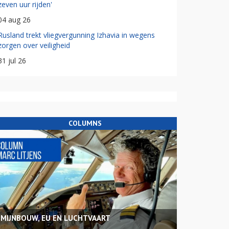
zeven uur rijden'
04 aug 26
Rusland trekt vliegvergunning Izhavia in wegens
zorgen over veiligheid
31 jul 26
COLUMNS
MIJNBOUW, EU EN LUCHTVAART