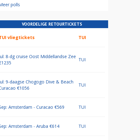
Meer polls
VOORDELIGE RETOURTICKETS
TUI vliegtickets
TUI
Jul: 8-dg cruise Oost Middellandse Zee
TUI
€1235
Jul: 9-daagse Chogogo Dive & Beach
TUI
Curacao €1056
Sep: Amsterdam - Curacao €569
TUI
Sep: Amsterdam - Aruba €614
TUI