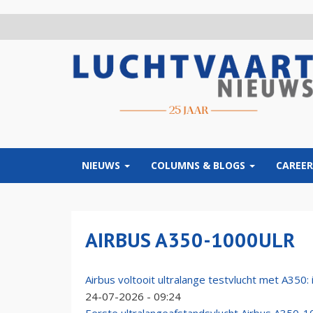
Overslaan
en
naar
de
inhoud
gaan
NIEUWS
COLUMNS & BLOGS
CAREER
AIRBUS A350-1000ULR
Airbus voltooit ultralange testvlucht met A350: i
24-07-2026 - 09:24