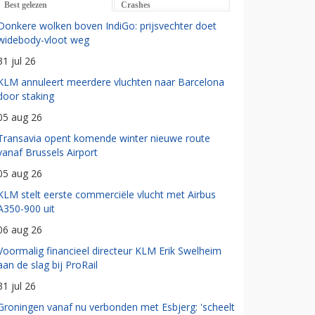
Best gelezen
Crashes
Donkere wolken boven IndiGo: prijsvechter doet
widebody-vloot weg
31 jul 26
KLM annuleert meerdere vluchten naar Barcelona
door staking
05 aug 26
Transavia opent komende winter nieuwe route
vanaf Brussels Airport
05 aug 26
KLM stelt eerste commerciële vlucht met Airbus
A350-900 uit
06 aug 26
Voormalig financieel directeur KLM Erik Swelheim
aan de slag bij ProRail
31 jul 26
Groningen vanaf nu verbonden met Esbjerg: 'scheelt