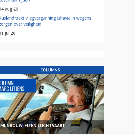
04 aug 26
Rusland trekt vliegvergunning Izhavia in wegens
zorgen over veiligheid
31 jul 26
COLUMNS
MIJNBOUW, EU EN LUCHTVAART