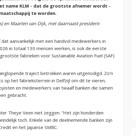
met name KLM - dat de grootste afnemer wordt -
maatschappij te worden.
) en Maarten van Dijk, met daarnaast president-
f dat aanvankelijk met een handvol medewerkers in
026 in totaal 130 mensen werken, is ook de eerste
grootste fabrieken voor Sustainable Aviation Fuel (SAF)
 langlopende traject betrokken waren uitgenodigd. Zo’n
p het fabrieksterrein in Delfzijl om dit te vieren,
lobbyisten en medewerkers van twaalf banken die samen
ben gebracht.
hter Theye Veen niet zeggen. “Het zijn honderden
iteindelijk toch. Enkele van de deelnemende banken zijn
Credit en het Japanse SMBC.