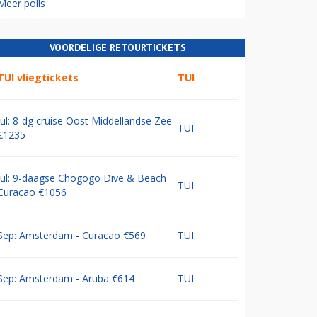
Meer polls
VOORDELIGE RETOURTICKETS
TUI vliegtickets
TUI
Jul: 8-dg cruise Oost Middellandse Zee
TUI
€1235
Jul: 9-daagse Chogogo Dive & Beach
TUI
Curacao €1056
Sep: Amsterdam - Curacao €569
TUI
Sep: Amsterdam - Aruba €614
TUI