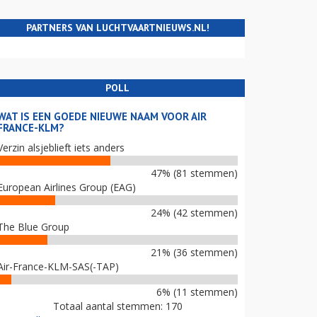
PARTNERS VAN LUCHTVAARTNIEUWS.NL!
POLL
WAT IS EEN GOEDE NIEUWE NAAM VOOR AIR
FRANCE-KLM?
Verzin alsjeblieft iets anders
47% (81 stemmen)
European Airlines Group (EAG)
24% (42 stemmen)
The Blue Group
21% (36 stemmen)
Air-France-KLM-SAS(-TAP)
6% (11 stemmen)
Totaal aantal stemmen: 170