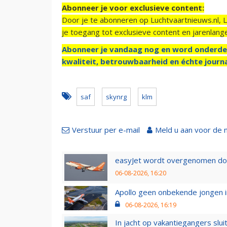
Abonneer je voor exclusieve content:
Door je te abonneren op Luchtvaartnieuws.nl, 
je toegang tot exclusieve content en jarenlang
Abonneer je vandaag nog en word onderde
kwaliteit, betrouwbaarheid en échte journa
saf
skynrg
klm
Verstuur per e-mail
Meld u aan voor de 
easyJet wordt overgenomen door
06-08-2026, 16:20
Apollo geen onbekende jongen i
06-08-2026, 16:19
In jacht op vakantiegangers slui