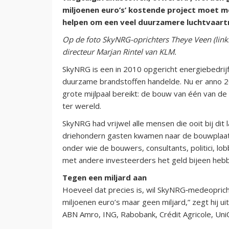
miljoenen euro’s’ kostende project moet 
helpen om een veel duurzamere luchtvaart
Op de foto SkyNRG-oprichters Theye Veen (links
directeur Marjan Rintel van KLM.
SkyNRG is een in 2010 opgericht energiebedrij
duurzame brandstoffen handelde. Nu er anno 2
grote mijlpaal bereikt: de bouw van één van de 
ter wereld.
SkyNRG had vrijwel alle mensen die ooit bij dit
driehondern gasten kwamen naar de bouwplaats o
onder wie de bouwers, consultants, politici, 
met andere investeerders het geld bijeen heb
Tegen een miljard aan
Hoeveel dat precies is, wil SkyNRG‑medeopric
miljoenen euro’s maar geen miljard,” zegt hij u
ABN Amro, ING, Rabobank, Crédit Agricole, Uni