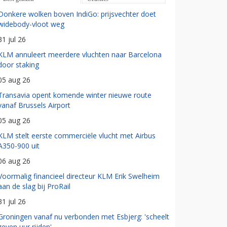
Donkere wolken boven IndiGo: prijsvechter doet
widebody-vloot weg
31 jul 26
KLM annuleert meerdere vluchten naar Barcelona
door staking
05 aug 26
Transavia opent komende winter nieuwe route
vanaf Brussels Airport
05 aug 26
KLM stelt eerste commerciële vlucht met Airbus
A350-900 uit
06 aug 26
Voormalig financieel directeur KLM Erik Swelheim
aan de slag bij ProRail
31 jul 26
Groningen vanaf nu verbonden met Esbjerg: 'scheelt
zeven uur rijden'