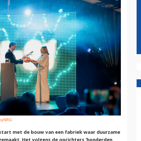
SkyNRG
 gestart met de bouw van een fabriek waar duurzame
gemaakt. Het volgens de oprichters ‘honderden