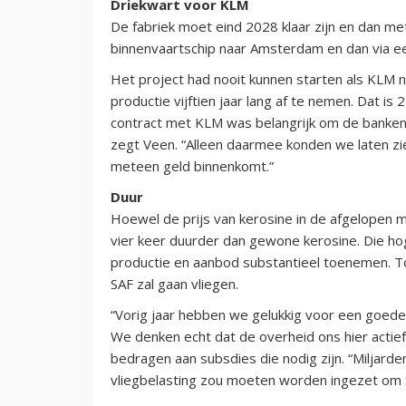
Driekwart voor KLM
De fabriek moet eind 2028 klaar zijn en dan m
binnenvaartschip naar Amsterdam en dan via een
Het project had nooit kunnen starten als KLM n
productie vijftien jaar lang af te nemen. Dat is
contract met KLM was belangrijk om de banken
zegt Veen. “Alleen daarmee konden we laten zi
meteen geld binnenkomt.”
Duur
Hoewel de prijs van kerosine in de afgelopen ma
vier keer duurder dan gewone kerosine. Die ho
productie en aanbod substantieel toenemen. T
SAF zal gaan vliegen.
“Vorig jaar hebben we gelukkig voor een goede 
We denken echt dat de overheid ons hier actief
bedragen aan subsdies die nodig zijn. “Miljard
vliegbelasting zou moeten worden ingezet om SA