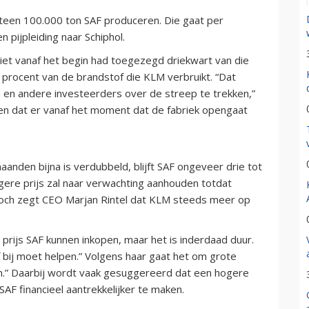
eteen 100.000 ton SAF produceren. Die gaat per
 pijpleiding naar Schiphol.
iet vanaf het begin had toegezegd driekwart van die
 2 procent van de brandstof die KLM verbruikt. “Dat
 en andere investeerders over de streep te trekken,”
en dat er vanaf het moment dat de fabriek opengaat
anden bijna is verdubbeld, blijft SAF ongeveer drie tot
gere prijs zal naar verwachting aanhouden totdat
och zegt CEO Marjan Rintel dat KLM steeds meer op
prijs SAF kunnen inkopen, maar het is inderdaad duur.
 bij moet helpen.” Volgens haar gaat het om grote
en.” Daarbij wordt vaak gesuggereerd dat een hogere
F financieel aantrekkelijker te maken.