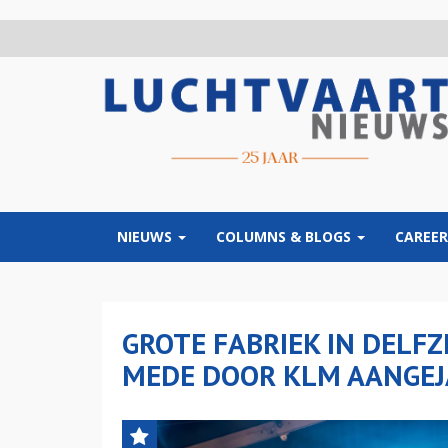
Overslaan
en
naar
de
inhoud
gaan
NIEUWS
COLUMNS & BLOGS
CAREER
GROTE FABRIEK IN DELF
MEDE DOOR KLM AANGEJ