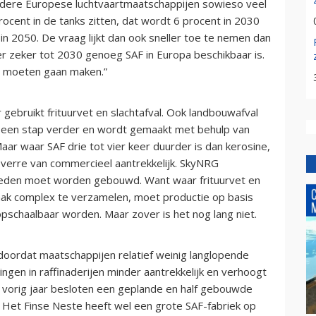
 andere Europese luchtvaartmaatschappijen sowieso veel
cent in de tanks zitten, dat wordt 6 procent in 2030
in 2050. De vraag lijkt dan ook sneller toe te nemen dan
 zeker tot 2030 genoeg SAF in Europa beschikbaar is.
F moeten gaan maken.”
ebruikt frituurvet en slachtafval. Ook landbouwafval
ch een stap verder en wordt gemaakt met behulp van
ar waar SAF drie tot vier keer duurder is dan kerosine,
 verre van commercieel aantrekkelijk. SkyNRG
 Zweden moet worden gebouwd. Want waar frituurvet en
 vaak complex te verzamelen, moet productie op basis
schaalbaar worden. Maar zover is het nog lang niet.
 doordat maatschappijen relatief weinig langlopende
ngen in raffinaderijen minder aantrekkelijk en verhoogt
ft vorig jaar besloten een geplande en half gebouwde
. Het Finse Neste heeft wel een grote SAF-fabriek op