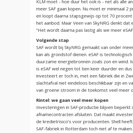
KLM moet - hoe duur het ook is - net als alle
meer SAF gaan kopen. Nu moet er minimaal 2 pro
en loopt daarna stapsgewijs op tot 70 procent 
het aanbod. Maar Veen van SkyNRG denkt dat er
“Het wordt daarna pas lastig als we meer eSA
Volgende stap
SAF wordt bij SkyNRG gemaakt van onder meer g
kan als grondstof dienen. eSAF is technologis
duurzame energiebronnen zoals zon en wind. Ma
is eSAF wel negen tot tien keer duurder en dus
investeert er toch in, met een fabriek die in
slachtafval niet eindeloos beschikbaar zijn en
van groene stroom in de toekomst veel meer op
Rintel: we gaan veel meer kopen
Investeringen in SAF‑productie blijven beperkt
afnamecontracten afsluiten. Dat maakt investeri
de kredietrisico’s voor producenten. Shell hee
SAF-fabriek in Rotterdam toch niet af te maken