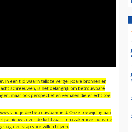
r. In een tijd waarin talloze vergelijkbare bronnen en
acht schreeuwen, is het belangrijk om betrouwbare
ngen, maar ook perspectief en verhalen die er echt toe
ieuws vind je die betrouwbaarheid. Onze toewijding aan
ijke nieuws over de luchtvaart- en (zaken)reisindustrie
raag een stap voor willen blijven.