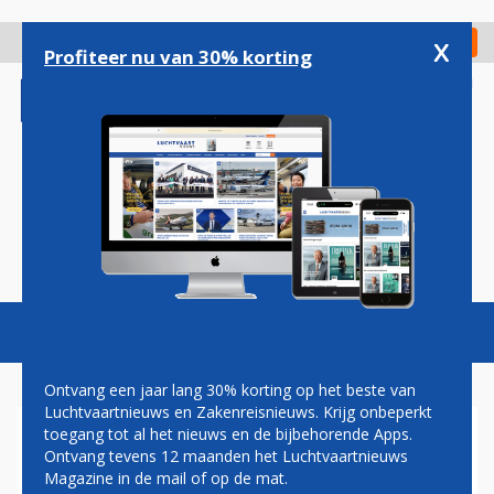
Overslaan
en
x
Digitaal Magazine
Registreer
Check in
naar
Profiteer nu van 30% korting
de
inhoud
gaan
Magazine
Podcasts
Vacatures
Toggl
naviga
Ontvang een jaar lang 30% korting op het beste van
Luchtvaartnieuws en Zakenreisnieuws. Krijg onbeperkt
toegang tot al het nieuws en de bijbehorende Apps.
GESCHIL MET
Ontvang tevens 12 maanden het Luchtvaartnieuws
BRANDSTOFLEVERANCIER
Magazine in de mail of op de mat.